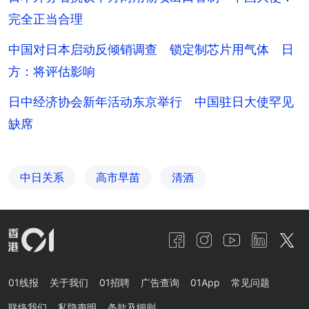
完全正当合理
中国对日本启动反倾销调查 锁定制芯片用气体 日
方：将评估影响
日中经济协会新年活动东京举行 中国驻日大使罕见
缺席
中日关系
高市早苗
清酒
01线报
关于我们
01招聘
广告查询
01App
常见问题
联络我们
私隐声明
条款及细则