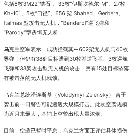
包括8枚3M22“锆石”、33枚“伊斯坎德尔-M”、27枚
Kh-101、5枚“口径”、656 架 Shahed、Gerbera、
Italmas 型攻击无人机，“Banderol”巡飞弹和
“Parody”型诱饵无人机。
乌克兰空军表示，成功拦截其中602架无人机与40枚
导弹，但仍有38处目标遭到30枚弹道飞弹、3枚巡航
飞弹和33架攻击型无人机的攻击，另有15处目标坠落
有被击落的无人机残骸。
乌克兰总统泽连斯基（Volodymyr Zelensky） 曾于
袭击前一日警告可能遭遇大规模打击。此次空袭规模
为近月来最大，基辅上空曾出现大量浓烟。
目前，空袭已暂时平息，乌克兰方面正评估具体损伤