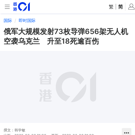
繁
|
简
国际
即时国际
俄军大规模发射73枚导弹656架无人机
空袭乌克兰 升至18死逾百伤
撰文：
韩学敏