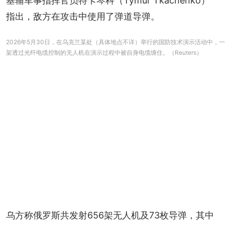
基辅军事指挥官员特卡琴科（Tymur Tkachenko） 
指出，敌方在攻击中使用了弹道导弹。
2026年5月30日，在乌克兰某处（具体地点不详）举行的国防技术演示活动中，一
架透过光纤电缆控制的无人机在演示过程中被自身电缆缠住。（Reuters）
乌方称俄罗斯共发射656架无人机及73枚导弹，其中