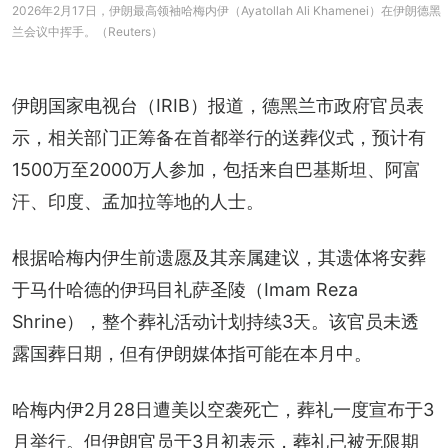
2026年2月17日，伊朗最高领袖哈梅内伊（Ayatollah Ali Khamenei）在伊朗德黑
兰会议中挥手。（Reuters）
伊朗国家电视台（IRIB）报道，德黑兰市政府官员表
示，相关部门正筹备在首都举行的送葬仪式，预计有
1500万至2000万人参加，包括来自巴基斯坦、阿富
汗、印度、孟加拉等地的人士。
根据哈梅内伊生前遗愿及其亲属建议，其遗体将安葬
于马什哈德的伊玛目礼萨圣陵（Imam Reza 
Shrine），整个葬礼活动计划持续3天。该官员未透
露国葬日期，但有伊朗媒体指可能在本月中。
哈梅内伊2月28日遭美以空袭死亡，葬礼一度宣布于3
月举行。但伊朗官员于3月初表示，葬礼已被无限期