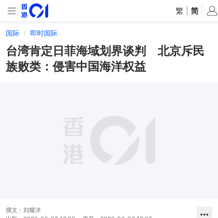
繁
|
简
国际
即时国际
台湾肯定日菲海域划界谈判 北京斥民
族败类：侵害中国海洋权益
撰文：
刘耀洋