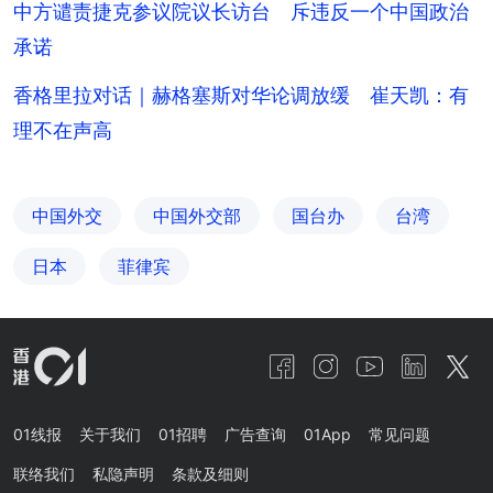
中方谴责捷克参议院议长访台 斥违反一个中国政治
承诺
香格里拉对话｜赫格塞斯对华论调放缓 崔天凯：有
理不在声高
中国外交
中国外交部
国台办
台湾
日本
菲律宾
01线报
关于我们
01招聘
广告查询
01App
常见问题
联络我们
私隐声明
条款及细则