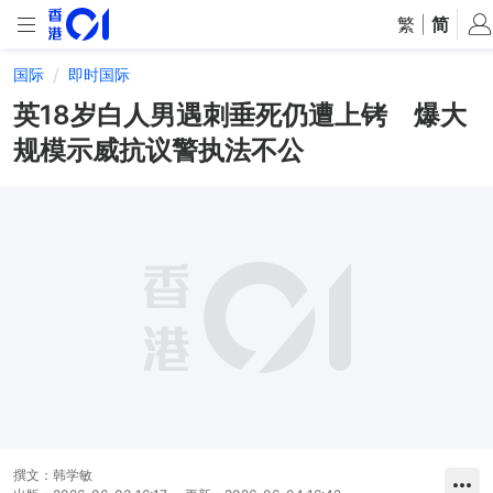
繁
|
简
国际
即时国际
英18岁白人男遇刺垂死仍遭上铐 爆大
规模示威抗议警执法不公
撰文：
韩学敏