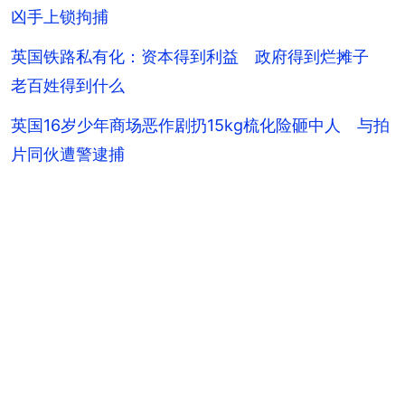
凶手上锁拘捕
英国铁路私有化：资本得到利益 政府得到烂摊子
老百姓得到什么
英国16岁少年商场恶作剧扔15kg梳化险砸中人 与拍
片同伙遭警逮捕