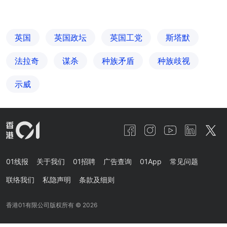
英国
英国政坛
英国工党
斯塔默
法拉奇
谋杀
种族矛盾
种族歧视
示威
01线报
关于我们
01招聘
广告查询
01App
常见问题
联络我们
私隐声明
条款及细则
香港01有限公司版权所有 ©
2026