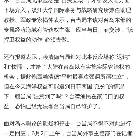
示，台当局此事显然是“自失立场”，才引发大陆方面
下场介入，淡江大学国际事务与战略研究所兼任助理
教授、军政专家揭仲表示，台当局本该对台岛东部的
专属经济海域有管辖权主张，应当与日、菲交涉，“该
捍卫权益的动作”必须去做。
还有报道表示，赖清德当局针对此事反应堪称“迟钝”
和“怯懦”，才给了大陆在台岛以东实施实际管治权的
机会，据此炮轰赖清德“平时最喜欢强调所谓独立”，
但在今天海洋权益可能遭到日菲两国“瓜分”的情况
下，赖当局“注意到了吗”？台湾渔民在家门口的权
益，恐怕已经无法靠台当局自己维护了。
面对岛内舆论的质疑和抨击，台当局不得不对此进行
一定回应，6月2日上午，台当局外事主管部门在记者