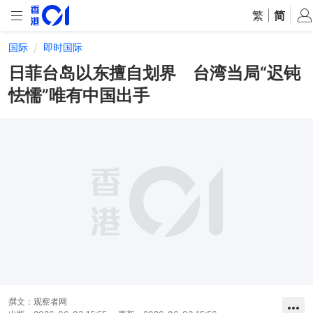
繁
|
简
国际
即时国际
日菲台岛以东擅自划界 台湾当局“迟钝
怯懦”唯有中国出手
撰文：
观察者网