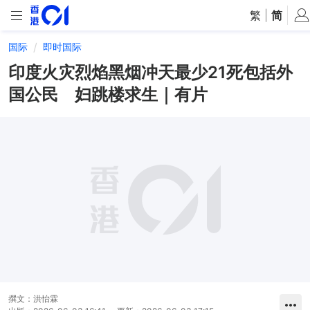
繁
|
简
国际
即时国际
印度火灾烈焰黑烟冲天最少21死包括外
国公民 妇跳楼求生｜有片
撰文：
洪怡霖