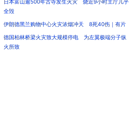
日本富山逾500年古寺发生火灾 烧近9小时主厅几乎
全毁
伊朗德黑兰购物中心火灾浓烟冲天 8死40伤｜有片
德国柏林桥梁火灾致大规模停电 为左翼极端分子纵
火所致