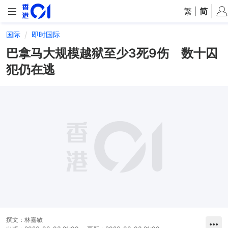
繁
|
简
国际
即时国际
巴拿马大规模越狱至少3死9伤 数十囚
犯仍在逃
撰文：
林嘉敏