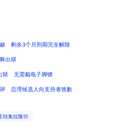
赦 剩余3个月刑期完全解除
释出狱
出狱 无需戴电子脚镣
评 总理候选人向支持者致歉
王哇集拉隆功