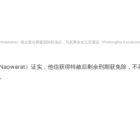
nawatra）抵达曼谷廊曼国际机场后，与其两名女儿宾通达（Pintongtha Kunakornwo
on Naowarat）证实，他信获得特赦后剩余刑期获免
。