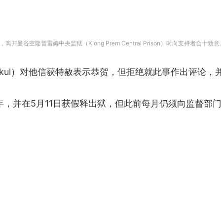
曼谷空隆普雷姆中央监狱（Klong Prem Central Prison）时向支持者合十致意。
nvirakul）对他信获特赦表示恭贺，但拒绝就此事作出评
1年，并在5月11日获假释出狱，但此前每月仍须向监督