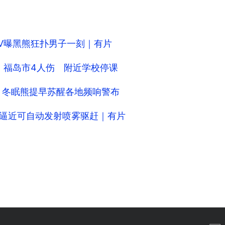
TV曝黑熊狂扑男子一刻｜有片
 福岛市4人伤 附近学校停课
 冬眠熊提早苏醒各地频响警布
只逼近可自动发射喷雾驱赶｜有片