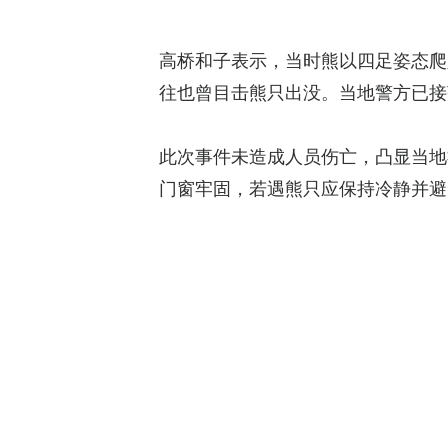
高桥和子表示，当时熊以四足姿态爬
往也曾目击熊只出没。当地警方已接
此次事件未造成人员伤亡，凸显当地
门窗牢固，若遇熊只应保持冷静并避