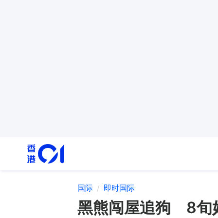
国际
即时国际
黑熊闯屋追狗 8旬