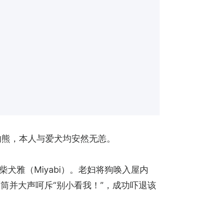
的熊，本人与爱犬均安然无恙。
柴犬雅（Miyabi）。老妇将狗唤入屋内
筒并大声呵斥“别小看我！”，成功吓退该