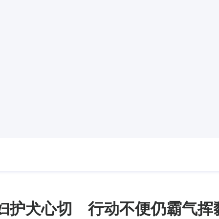
妇护犬心切 行动不便仍霸气挥