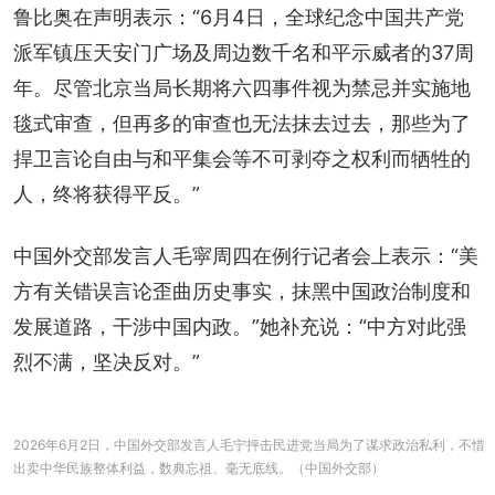
鲁比奥在声明表示：“6月4日，全球纪念中国共产党
派军镇压天安门广场及周边数千名和平示威者的37周
年。尽管北京当局长期将六四事件视为禁忌并实施地
毯式审查，但再多的审查也无法抹去过去，那些为了
捍卫言论自由与和平集会等不可剥夺之权利而牺牲的
人，终将获得平反。”
中国外交部发言人毛寜周四在例行记者会上表示：“美
方有关错误言论歪曲历史事实，抹黑中国政治制度和
发展道路，干涉中国内政。”她补充说：“中方对此强
烈不满，坚决反对。”
2026年6月2日，中国外交部发言人毛宁抨击民进党当局为了谋求政治私利，不惜
出卖中华民族整体利益，数典忘祖、毫无底线。（中国外交部）