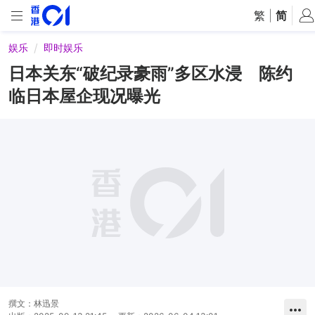
繁
|
简
娱乐
即时娱乐
日本关东“破纪录豪雨”多区水浸 陈约
临日本屋企现况曝光
撰文：
林迅景