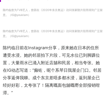
陈约临曾为TVB艺人，曾因在《2020年东京奥运》访问张家朗片段而得到广泛留
意。（IG@yeuklam）
陈约临曾为TVB艺人，曾因在《2020年东京奥运》访问张家朗片段而得到广泛留
意。（IG@yeuklam）
陈约临日前在Instagram分享，原来她在日本的住所
遭受水浸。她的邻居拍下片段，可见水位已到脚踝位
置，大量雨水已涌入附近店舖和民居，相当夸张。她
在IG动态写道：“癫咗，呢个系琴日我屋企门口。邻居
分享返俾我睇。成个东京差唔多都水浸，返到屋企已
经好好彩，太夸张了！隔离嘅面包舖嘅嘢全部报销咁
滞。”