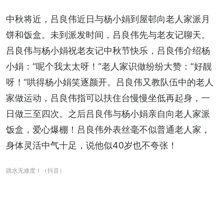
中秋将近，吕良伟近日与杨小娟到屋邨向老人家派月
饼和饭盒。未到派发时间，吕良伟先与老友记聊天。
吕良伟与杨小娟祝老友记中秋节快乐，吕良伟介绍杨
小娟：“呢个我太太呀！”老人家识做纷纷大赞：“好靓
呀！”哄得杨小娟笑逐颜开。吕良伟又教队伍中的老人
家做运动，吕良伟指可以扶住台慢慢坐低再起身，一
日做三至四次。之后吕良伟与杨小娟亲自向老人家派
饭盒，爱心爆棚！吕良伟外表丝毫不似普通老人家，
身体灵活中气十足，说他似40岁也不夸张！
跳水无难度！（抖音）