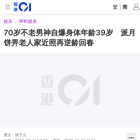
繁
|
简
娱乐
即时娱乐
70岁不老男神自爆身体年龄39岁 派月
饼畀老人家近照再逆龄回春
撰文：
张宁儿