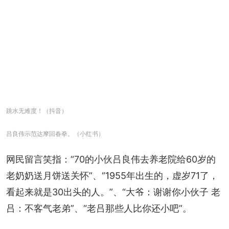
跳水无难度！（抖音）
吕良伟示范达摩回春拳。（小红书）
网民留言笑指：“70的小伙吕良伟去养老院给60岁的
老奶奶送月饼送关怀”、“1955年出生的，虚岁71了，
看起来就是30出头的人。”、“大爷：谢谢你小伙子 老
吕：不客气老弟”、“老吕那些人比你还小吧”。