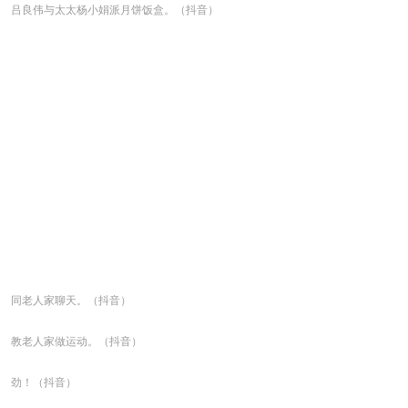
吕良伟与太太杨小娟派月饼饭盒。（抖音）
同老人家聊天。（抖音）
教老人家做运动。（抖音）
劲！（抖音）