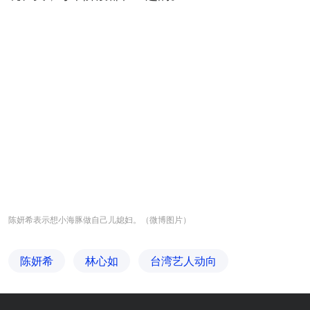
陈妍希表示想小海豚做自己儿媳妇。（微博图片）
陈妍希
林心如
台湾艺人动向