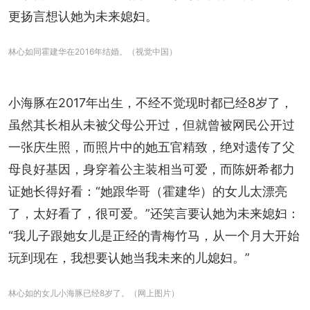
更扬言想认她为未来媳妇。
林心如同霍建华在2016年结婚。（视觉中国）
小海豚在2017年出生，不经不觉现时都已经8岁了，
虽然其长相从未被父母公开过，但就曾被网民公开过
一张庆生照，而照片中的她五官精致，绝对遗传了父
母良好基因，身穿着公主装相当可爱，而陈妍希都力
证她长得好看：“她跟华哥（霍建华）的女儿太漂亮
了，太好看了，很可爱。”还笑言要认她为未来媳妇：
“我儿子跟她女儿是正经的青梅竹马，从一个月大开始
玩到现在，我想要认她当我未来的儿媳妇。”
林心如的女儿小海豚已经8岁了。（网上图片）