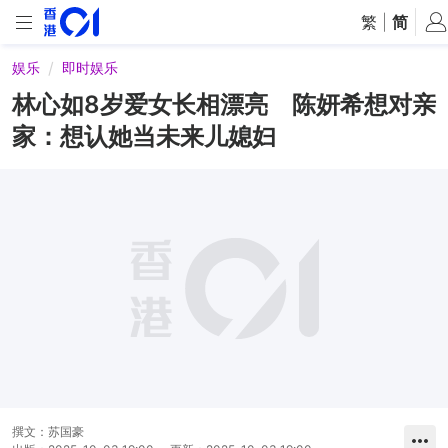
繁
|
简
娱乐
即时娱乐
林心如8岁爱女长相漂亮 陈妍希想对亲
家：想认她当未来儿媳妇
撰文：
苏国豪