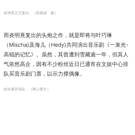
炎明熹正式复出。（陈顺祯 摄）
而炎明熹复出的头炮之作，就是即将与叶巧琳
（Mischa)及海儿（Hedy)共同演出音乐剧《一束光-
高锟的记忆》。虽然，其曾遭到雪藏逾一年，但其人
气依然高企，因有不少粉丝近日已通宵在文娱中心排
队买音乐剧门票，以示力撑偶像。
粉丝通宵排队。（网上图片）