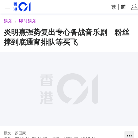
繁
|
简
娱乐
即时娱乐
炎明熹强势复出专心备战音乐剧 粉丝
撑到底通宵排队等买飞
撰文：
苏国豪