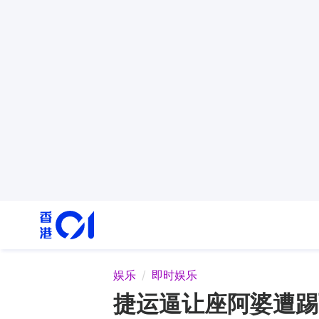
娱乐
即时娱乐
捷运逼让座阿婆遭踢