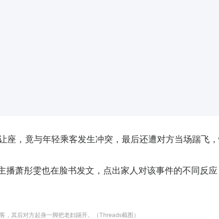
让座，竟与年轻乘客发生冲突，最后还遭对方当场踹飞，
前主播萧彤雯也在脸书发文，点出家人对该事件的不同反
，其后对方起身一脚把老妇踢开。（Threads截图）