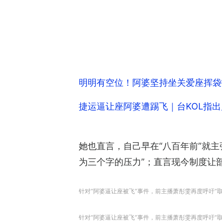
明明有空位！阿婆坚持坐关爱座挥袋
捷运逼让座阿婆遭踢飞｜台KOL指
她也直言，自己早在“八百年前”就主
为三个字的压力”；直言现今制度让
针对“阿婆逼让座被飞”事件，前主播萧彤雯再度呼吁“取消
针对“阿婆逼让座被飞”事件，前主播萧彤雯再度呼吁“取消