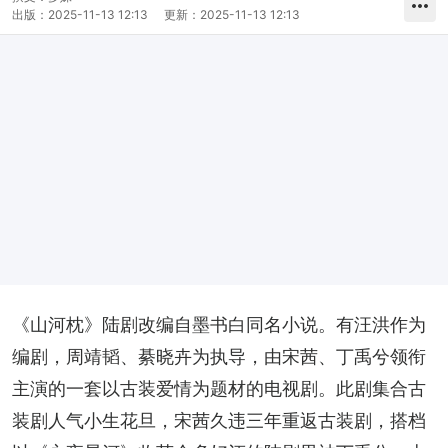
出版：
2025-11-13 12:13
更新：
2025-11-13 12:13
《山河枕》陆剧改编自墨书白同名小说。有汪洪作为
编剧，周靖韬、綦晓卉为执导，由宋茜、丁禹兮领衔
主演的一套以古装爱情为题材的电视剧。此剧集合古
装剧人气小生花旦，宋茜久违三年重返古装剧，搭档