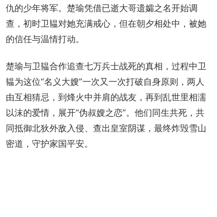
仇的少年将军。楚瑜凭借已逝大哥遗孀之名开始调
查，初时卫韫对她充满戒心，但在朝夕相处中，被她
的信任与温情打动。
楚瑜与卫韫合作追查七万兵士战死的真相，过程中卫
韫为这位“名义大嫂”一次又一次打破自身原则，两人
由互相猜忌，到烽火中并肩的战友，再到乱世里相濡
以沫的爱情，展开“伪叔嫂之恋”。他们同生共死，共
同抵御北狄外敌入侵、查出皇室阴谋，最终炸毁雪山
密道，守护家国平安。