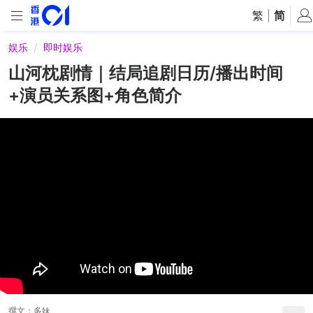
繁
|
简
娱乐
即时娱乐
山河枕剧情｜结局追剧日历/播出时间
+演员关系图+角色简介
撰文：
多妹