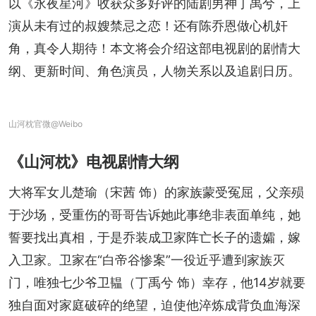
以《永夜星河》收获众多好评的陆剧男神丁禹兮，上
演从未有过的叔嫂禁忌之恋！还有陈乔恩做心机奸
角，真令人期待！本文将会介绍这部电视剧的剧情大
纲、更新时间、角色演员，人物关系以及追剧日历。
山河枕官微@Weibo
《山河枕》电视剧情大纲
大将军女儿楚瑜（宋茜 饰）的家族蒙受冤屈，父亲殒
于沙场，受重伤的哥哥告诉她此事绝非表面单纯，她
誓要找出真相，于是乔装成卫家阵亡长子的遗孀，嫁
入卫家。卫家在“白帝谷惨案”一役近乎遭到家族灭
门，唯独七少爷卫韫（丁禹兮 饰）幸存，他14岁就要
独自面对家庭破碎的绝望，迫使他淬炼成背负血海深