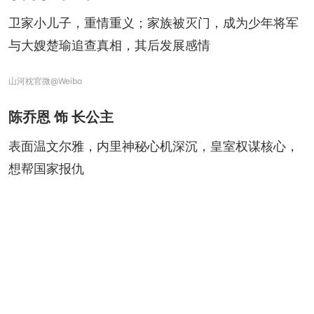
卫家小儿子，重情重义；家族被灭门，成为少年将军
与大嫂楚瑜追查真相，其后发展感情
山河枕官微@Weibo
陈乔恩 饰 长公主
表面温文尔雅，内里神秘心机深沉，皇室权谋核心，
想帮国家报仇