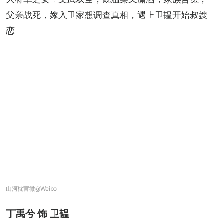
父亲战死，嫁入卫家想调查真相，遇上卫韫开始叔嫂
恋
山河枕官微@Weibo
丁禹兮 饰 卫韫