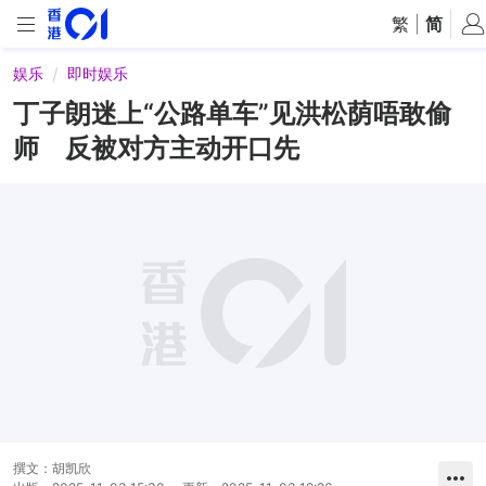
繁
|
简
娱乐
即时娱乐
丁子朗迷上“公路单车”见洪松荫唔敢偷
师 反被对方主动开口先
撰文：
胡凯欣