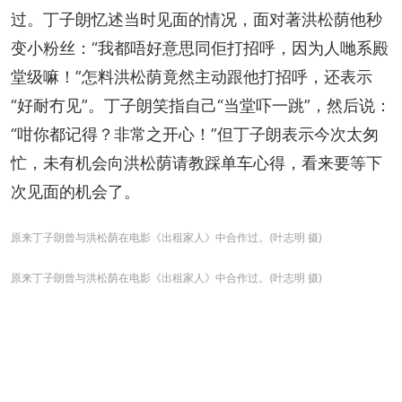
过。丁子朗忆述当时见面的情况，面对著洪松荫他秒
变小粉丝：“我都唔好意思同佢打招呼，因为人哋系殿
堂级嘛！”怎料洪松荫竟然主动跟他打招呼，还表示
“好耐冇见”。丁子朗笑指自己“当堂吓一跳”，然后说：
“咁你都记得？非常之开心！”但丁子朗表示今次太匆
忙，未有机会向洪松荫请教踩单车心得，看来要等下
次见面的机会了。
原来丁子朗曾与洪松荫在电影《出租家人》中合作过。(叶志明 摄)
原来丁子朗曾与洪松荫在电影《出租家人》中合作过。(叶志明 摄)