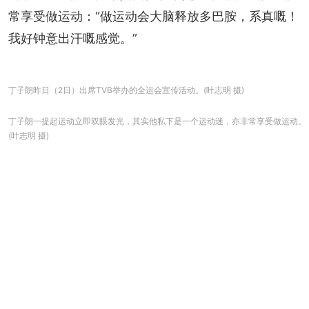
常享受做运动：“做运动会大脑释放多巴胺，系真嘅！
我好钟意出汗嘅感觉。”
丁子朗昨日（2日）出席TVB举办的全运会宣传活动。(叶志明 摄)
丁子朗一提起运动立即双眼发光，其实他私下是一个运动迷，亦非常享受做运动。
(叶志明 摄)