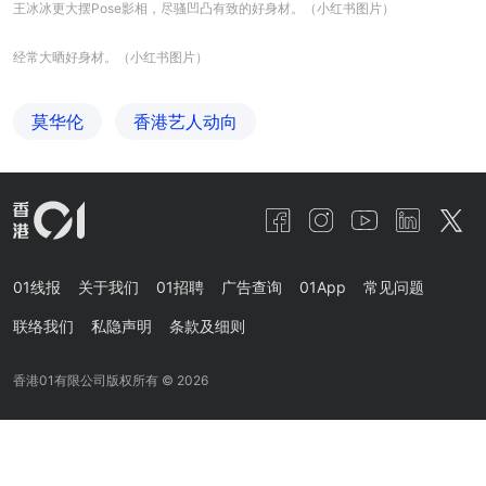
王冰冰更大摆Pose影相，尽骚凹凸有致的好身材。（小红书图片）
经常大晒好身材。（小红书图片）
莫华伦
香港艺人动向
01线报
关于我们
01招聘
广告查询
01App
常见问题
联络我们
私隐声明
条款及细则
香港01有限公司版权所有 ©
2026