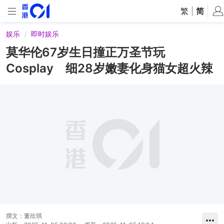
繁
|
简
娱乐
即时娱乐
莫华伦67岁生日撞正万圣节玩
Cosplay 细28岁嫩妻化身猫女超火辣
撰文：
董欣琪