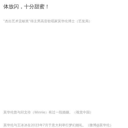
体放闪，十分甜蜜！
“杰出艺术贡献奖”得主男高音歌唱家莫华伦博士（艺发局）
莫华伦曾与邱文伶（Winnie）有过一段婚姻。（视觉中国）
莫华伦与王冰冰在2023年7月于意大利举行梦幻婚礼。（微博@莫华伦）