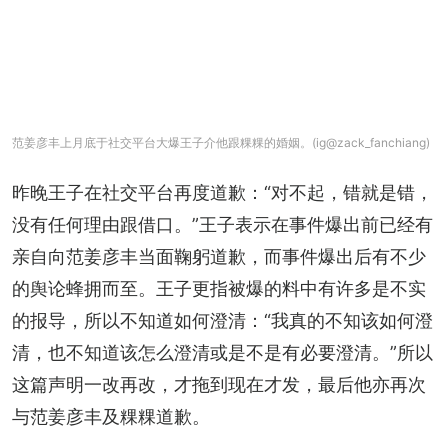
范姜彦丰上月底于社交平台大爆王子介他跟粿粿的婚姻。(ig@zack_fanchiang)
昨晚王子在社交平台再度道歉：“对不起，错就是错，
没有任何理由跟借口。”王子表示在事件爆出前已经有
亲自向范姜彦丰当⾯鞠躬道歉，而事件爆出后有不少
的舆论蜂拥而至。王子更指被爆的料中有许多是不实
的报导，所以不知道如何澄清：“我真的不知该如何澄
清，也不知道该怎么澄清或是不是有必要澄清。”所以
这篇声明一改再改，才拖到现在才发，最后他亦再次
与范姜彦丰及粿粿道歉。