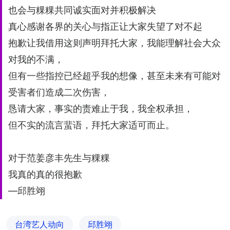
也会与粿粿共同诚实⾯对并积极解决
真⼼感谢各界的关⼼与指正让⼤家失望了对不起
抱歉让我借⽤这则声明拜托⼤家，我能理解社会⼤众
对我的不满，
但有⼀些指控已经超乎我的想像，甚⾄未来有可能对
受害者们造成⼆次伤害，
恳请⼤家，事实的责难⽌于我，我全权承担，
但不实的流⾔蜚语，拜托⼤家适可⽽⽌。
对于范姜彦丰先⽣与粿粿
我真的真的很抱歉
—邱胜翊
台湾艺人动向
邱胜翊