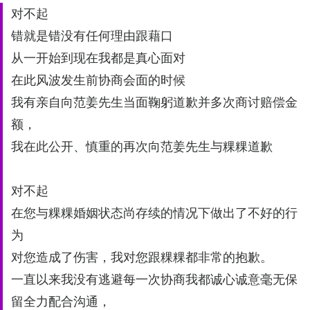
对不起
错就是错没有任何理由跟藉⼝
从⼀开始到现在我都是真⼼⾯对
在此风波发⽣前协商会⾯的时候
我有亲⾃向范姜先⽣当⾯鞠躬道歉并多次商讨赔偿⾦
额，
我在此公开、慎重的再次向范姜先⽣与粿粿道歉
对不起
在您与粿粿婚姻状态尚存续的情况下做出了不好的⾏
为
对您造成了伤害，我对您跟粿粿都非常的抱歉。
⼀直以来我没有逃避每⼀次协商我都诚⼼诚意毫无保
留全⼒配合沟通，