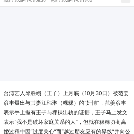
出版：
2025-11-05 09:30
更新：
2025-11-05 19:03
台湾艺人邱胜翊（王子）上月底（10月30日）被范姜
彦丰爆出与其妻江玮琳（粿粿）的“奸情”，范姜彦丰
表示手上握有王子与粿粿出轨的证据，王子马上发文
表示“我不是破坏家庭关系的人”，但就在粿粿协商离
婚过程中因“过度关心”而“越过朋友应有的界线”并向公