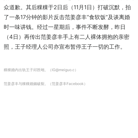
众道歉。其后粿粿于2日后（11月1日）打破沉默，拍
了一条17分钟的影片反击范姜彦丰“食软饭”及谈离婚
时一味讲钱。经过一星期后，事件不断发酵，昨日
（4日）再传出范姜彦丰手上有二人裸体拥抱的亲密
照，王子经理人公司亦宣布暂停王子一切的工作。
粿粿婚内出轨王子邱胜翊。（IG@meiguo.c）
范姜彦丰与粿粿婚姻破裂。（范姜彦丰Facebook）