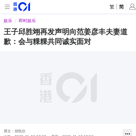
繁
|
简
娱乐
即时娱乐
王子邱胜翊再发声明向范姜彦丰夫妻道
歉：会与粿粿共同诚实⾯对
撰文：
胡凯欣