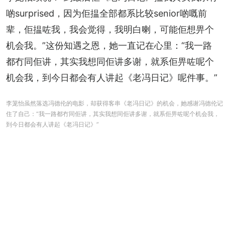
啲surprised，因为佢揾全部都系比较senior啲嘅前
辈，佢揾咗我，我会觉得，我明白喇，可能佢想畀个
机会我。”这份知遇之恩，她一直记在心里：“我一路
都冇同佢讲，其实我想同佢讲多谢，就系佢畀咗呢个
机会我，到今日都会有人讲起《老冯日记》呢件事。”
李茏怡虽然落选冯德伦的电影，却获得客串《老冯日记》的机会，她感谢冯德伦记
住了自己：“我一路都冇同佢讲，其实我想同佢讲多谢，就系佢畀咗呢个机会我，
到今日都会有人讲起《老冯日记》”