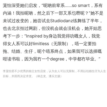
茏怡深受她们启发，“呢啲前辈系……so smart，系有
内涵！我拍呢啲，然之后下一部又系乜嘢呢？”她不是
未试过改变的，她尝试去Studiodanz练舞练了半年，
也去北京拍过网剧，但没机会就会没机会，她开始思
考下一步：“Inspired by身边我觉得叻嘅女人，我觉
得女人系可以好limitless（无限制），唔一定要拍
拖、结婚、生仔，呢个唔系终点，如果我可以选择嘅
咁读书啦，因为我冇一个degree，中学都冇毕业。”
李茏怡受不少优秀的独立女性启发，认为女人可以无限制，不用以结婚生仔为人生
目标，并因而决定求变。（林志龙、潘乐文摄）