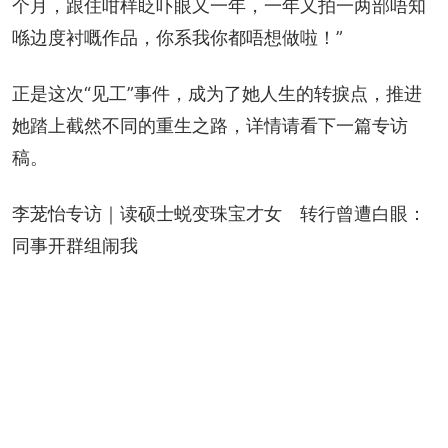
个月，跟住咁样眨吓眼又一年，一年又拍一两部唔知
喺边度衬嘅作品，你系我你都唔想做啦！”
正是这次“见工”事件，成为了她人生的转捩点，推进
她踏上截然不同的重生之路，详情请看下一篇专访
稿。
李茏怡专访｜读硕士蜕变珠宝才女　转行曾遭白眼：
同事开群组闹我