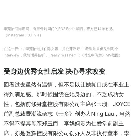
李茏怡回港期间，有跟曾属同门的EO2 Eddie聚旧，双方已14年冇见。
（Instagram：0.1ilvia）
在这一行中，李茏怡最挂住陈文媛，并公开呼吁：“希望如果佢见到呢个
interview，我想话畀佢听，I really miss her.”（《时光中飞舞》MV截图）
受身边优秀女性启发 决心寻求改变
回看过去虽然有温情，但不足以让她糊口或在事业上
得到满足感。那时候围绕在她身边的，不乏成功女
性，包括前修身堂控股有限公司主席张玉珊、JOYCE
前副总裁暨潮流杂志《士多》创办人Ning Lau，当然
不得不提其母亲郑玉而，李妈妈贵为仁爱堂前副主
席，亦是登辉控股有限公司创办人及非执行董事，李