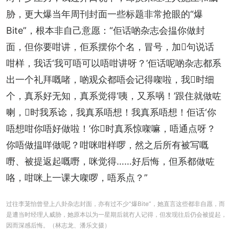
胁，更大爆当年周刊封面一些标题非常抢眼的“爆
Bite”，根本非自己意愿：“佢话啲杂志会揾你做封
面，但你要咁讲，佢系摆你个名，冒号，加𠮶句说话
咁样，我话‘我可唔可以唔咁讲呀？’佢话呢啲杂志都系
出一个礼拜嘅啫，啲观众都唔会记得㗎啦，我𠮶时细
个，真系好无知，真系觉得‘咦，又系㖞！’跟住就做咗
喇，𠮶时我系谂，我真系唔想！我真系唔想！佢话‘你
唔想咁你唔好做啦！’你𠮶时真系惊㗎嘛，唔通点呀？
你唔做揾咩做呢？咁咪咁样啰，然之后所有被写嘅
嘢、被提返起嘅嘢，咪觉得……好后悔，但系都做咗
咯，咁咪上一课大㗎啰，唔系点？”
过往李茏怡曾登上八卦杂志封面，亦有过不少“爆Bite”，她直言这些都非自愿，而
是遭当时经理人威胁，她原本以为一星期后就冇人记得，但发现往后仍会被提起，
因而深感后悔。（林志龙、潘乐文摄）