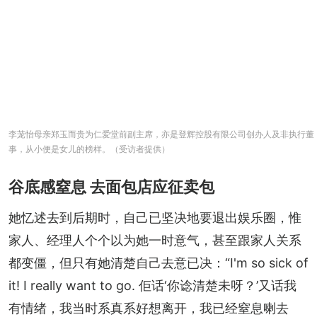
李茏怡母亲郑玉而贵为仁爱堂前副主席，亦是登辉控股有限公司创办人及非执行董
事，从小便是女儿的榜样。（受访者提供）
谷底感窒息 去面包店应征卖包
她忆述去到后期时，自己已坚决地要退出娱乐圈，惟
家人、经理人个个以为她一时意气，甚至跟家人关系
都变僵，但只有她清楚自己去意已决：“I'm so sick of 
it! I really want to go. 佢话‘你谂清楚未呀？’又话我
有情绪，我当时系真系好想离开，我已经窒息喇去