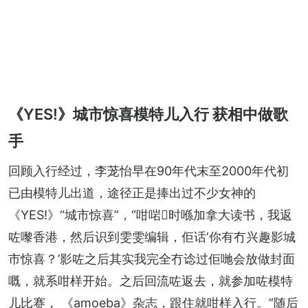
《YES!》城市惊喜模特儿入行 获相中做歌
手
回顾入行经过，李茏怡早在90年代末至2000年代初
已由模特儿出道，途径正是捧出过不少女神的
《YES!》“城市惊喜”，“咁啱𠮶时喺加拿大读书，我返
咗嚟香港，然后识到雯雯编辑，佢话‘你有冇兴趣影城
市惊喜？’影咗之后其实我完全冇谂过佢哋会放做封面
嘅，就系咁样开始。之后回流咗返去，就参加咗模特
儿比赛， 《amoeba》杂志，跟住就咁样入行。”随后