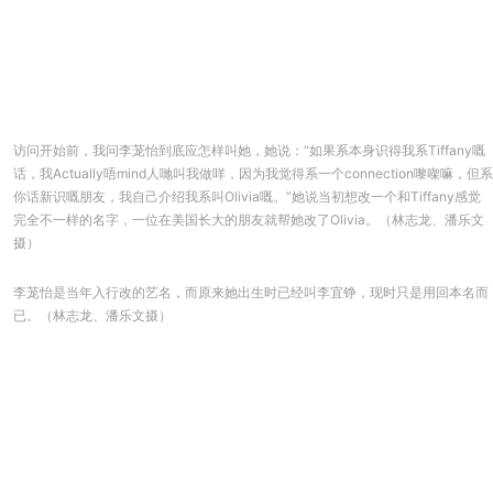
访问开始前，我问李茏怡到底应怎样叫她，她说：“如果系本身识得我系Tiffany嘅
话，我Actually唔mind人哋叫我做咩，因为我觉得系一个connection嚟㗎嘛，但系
你话新识嘅朋友，我自己介绍我系叫Olivia嘅。”她说当初想改一个和Tiffany感觉
完全不一样的名字，一位在美国长大的朋友就帮她改了Olivia。（林志龙、潘乐文
摄）
李茏怡是当年入行改的艺名，而原来她出生时已经叫李宜铮，现时只是用回本名而
已。（林志龙、潘乐文摄）