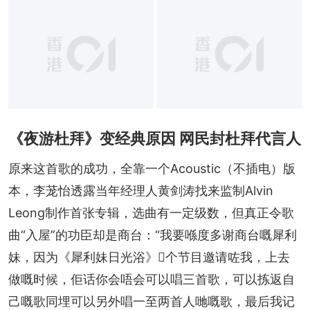
《夜游杜拜》变经典原因 网民封杜拜代言人
原来这首歌的成功，全靠一个Acoustic（不插电）版
本，李茏怡透露当年经理人黄剑涛找来监制Alvin 
Leong制作首张专辑，选曲有一定级数，但真正令歌
曲“入屋”的功臣却是商台：“我要喺度多谢商台嘅犀利
妹，因为《犀利妹日光浴》𠮶个节目邀请咗我，上去
做嘅时候，佢话你会唔会可以唱三首歌，可以拣返自
己嘅歌同埋可以另外唱一至两首人哋嘅歌，最后我记