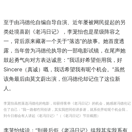
至于由冯德伦自编自导自演、近年屡被网民提起的另
类处境喜剧《老冯日记》，李茏怡也是星级阵容之
一，背后原来藏著一个关于“落选”的故事。她首度透
露，当年曾为冯德伦执导的一部电影试镜，在尾声她
鼓起勇气向对方表达诚意：“我话好希望佢用我，好 
Sincere（真诚）嘅，我话希望我有呢个机会。”虽然
该角最后由莫文蔚出演，但冯德伦却记住了这位新
人。
李茏怡虽然落选冯德伦的电影，却获得客串《老冯日记》的机会，她感谢冯德伦记
住了自己：“我一路都冇同佢讲，其实我想同佢讲多谢，就系佢畀咗呢个机会我，
到今日都会有人讲起《老冯日记》”（《老冯日记》节目截图）
李茏怡续说：“到最后佢《老冯日记》揾我其实我系有