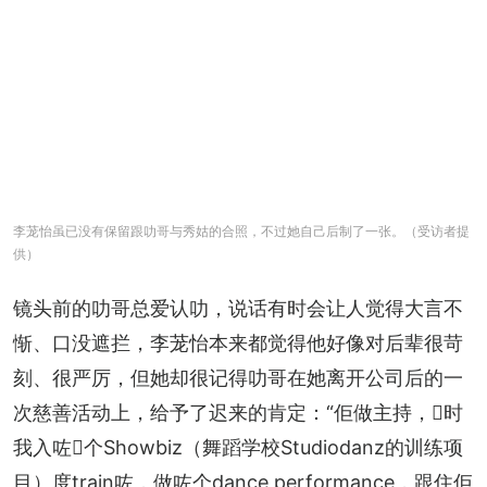
李茏怡虽已没有保留跟叻哥与秀姑的合照，不过她自己后制了一张。（受访者提
供）
镜头前的叻哥总爱认叻，说话有时会让人觉得大言不
惭、口没遮拦，李茏怡本来都觉得他好像对后辈很苛
刻、很严厉，但她却很记得叻哥在她离开公司后的一
次慈善活动上，给予了迟来的肯定：“佢做主持，𠮶时
我入咗𠮶个Showbiz（舞蹈学校Studiodanz的训练项
目）度train咗，做咗个dance performance，跟住佢