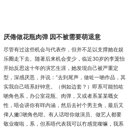
厌倦做花瓶肉弹 因不被需要萌退意
尽管有过这些机会与代表作，但并不足以支撑她在娱
乐圈走下去。随著后来机会变少，临近30岁的李茏怡
开始反思这十年的演艺生涯，她发现自己被严重定
型，深感厌恶，并说：“去到尾声，做咗一啲作品，其
实我自己唔系好钟意。（例如边套？）即系可能拍咗
啲角色系，办公室花瓶、肉弹，又或者系某某嘅女
性，唔会讲你有咩内涵，然后去衬个男主角，最后又
俾人撇𠮶啲角色咁。有人话咁你做演员、做艺人都要
敬业㗎啦，系，但系唔代表我可以冇感觉㗎嘛，我系