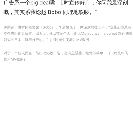
广告系一个big deal嚟，𠮶时宣传好广，你问我最深刻
嘅，其实系我谂起 Bobo 同埋地铁啰。”
讲到识于微时的陈文媛（Bobo），李茏怡说了一件深刻的暖心事：“我最记得系有
本杂志叫佢影日本、出 trip，可以带多个人，佢话‘Do you wanna come?’跟住我哋
就去咗日本，玩得好开心。”（《时光中飞舞》MV截图）
对于一个新人而言，能出演港铁广告，更有主题曲，绝对不简单！（《时光中飞
舞》MV截图）