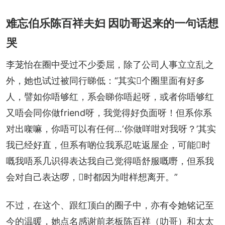
难忘伯乐陈百祥夫妇 因叻哥迟来的一句话想
哭
李茏怡在圈中受过不少委屈，除了公司人事立立乱之
外，她也试过被同行睇低：“其实𠮶个圈里面有好多
人，譬如你唔够红，系会睇你唔起呀，或者你唔够红
又唔会同你做friend呀，我觉得好负面呀！但系你系
对出㗎嘛，你唔可以有任何…‘你做咩咁对我呀？’其实
我已经好直，但系有啲位我系忍咗返屋企，可能𠮶时
嘅我唔系几识得表达我自己觉得唔舒服嘅嘢，但系我
会对自己表达啰，𠮶时都因为咁样想离开。”
不过，在这个、跟红顶白的圈子中，亦有令她铭记至
今的温暖，她点名感谢前老板陈百祥（叻哥）和太太