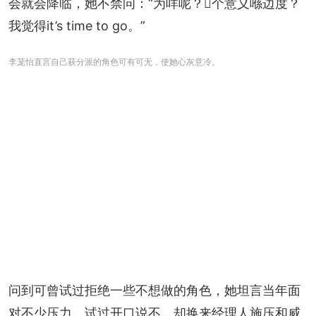
会就会降临，她不禁问：“为咩呢？𠮶个意义喺边度？
我觉得it’s time to go。”
李茏怡直言自己获分派的角色可有可无，使她心灰意冷。
问到可曾试过拒绝一些不想做的角色，她坦言当年面
对不少压力，试过开口说不，却换来经理人施压和威