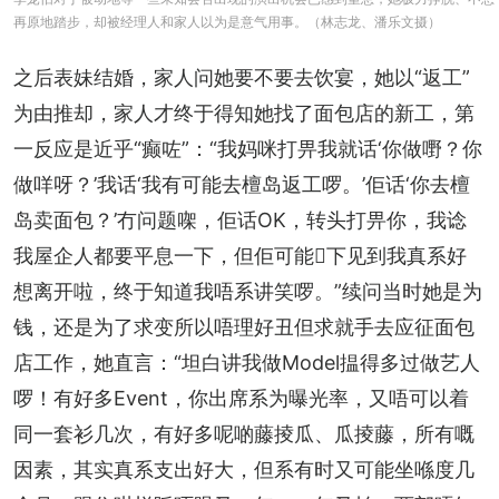
再原地踏步，却被经理人和家人以为是意气用事。（林志龙、潘乐文摄）
之后表妹结婚，家人问她要不要去饮宴，她以“返工”
为由推却，家人才终于得知她找了面包店的新工，第
一反应是近乎“癫咗”：“我妈咪打畀我就话‘你做嘢？你
做咩呀？’我话‘我有可能去檀岛返工啰。’佢话‘你去檀
岛卖面包？’冇问题㗎，佢话OK，转头打畀你，我谂
我屋企人都要平息一下，但佢可能𠮶下见到我真系好
想离开啦，终于知道我唔系讲笑啰。”续问当时她是为
钱，还是为了求变所以唔理好丑但求就手去应征面包
店工作，她直言：“坦白讲我做Model揾得多过做艺人
啰！有好多Event，你出席系为曝光率，又唔可以着
同一套衫几次，有好多呢啲藤掕瓜、瓜掕藤，所有嘅
因素，其实真系支出好大，但系有时又可能坐喺度几