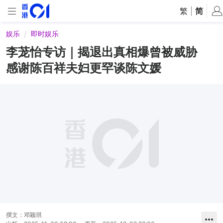
繁
|
简
娱乐
即时娱乐
李茏怡专访｜揭退出真相爆曾被威胁
感谢陈百祥夫妇更罕谈陈文媛
撰文：
邓颖琪