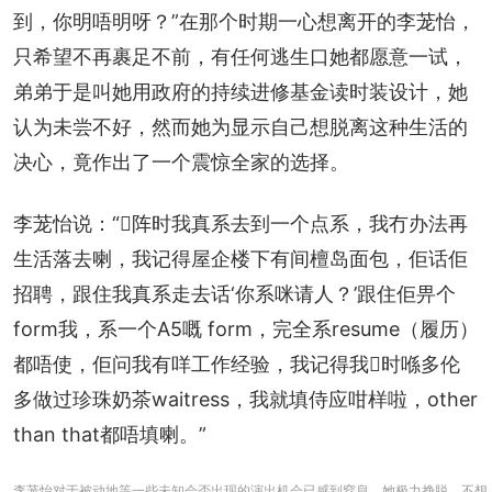
到，你明唔明呀？”在那个时期一心想离开的李茏怡，
只希望不再裹足不前，有任何逃生口她都愿意一试，
弟弟于是叫她用政府的持续进修基金读时装设计，她
认为未尝不好，然而她为显示自己想脱离这种生活的
决心，竟作出了一个震惊全家的选择。
李茏怡说：“𠮶阵时我真系去到一个点系，我冇办法再
生活落去喇，我记得屋企楼下有间檀岛面包，佢话佢
招聘，跟住我真系走去话‘你系咪请人？’跟住佢畀个
form我，系一个A5嘅 form，完全系resume（履历）
都唔使，佢问我有咩工作经验，我记得我𠮶时喺多伦
多做过珍珠奶茶waitress，我就填侍应咁样啦，other 
than that都唔填喇。”
李茏怡对于被动地等一些未知会否出现的演出机会已感到窒息，她极力挣脱、不想