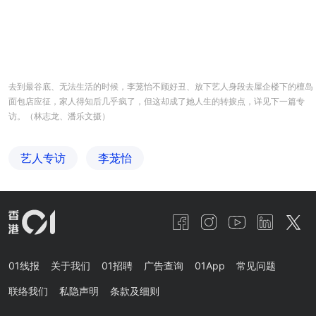
去到最谷底、无法生活的时候，李茏怡不顾好丑、放下艺人身段去屋企楼下的檀岛
面包店应征，家人得知后几乎疯了，但这却成了她人生的转捩点，详见下一篇专
访。（林志龙、潘乐文摄）
艺人专访
李茏怡
01线报
关于我们
01招聘
广告查询
01App
常见问题
联络我们
私隐声明
条款及细则