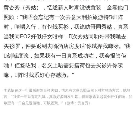
黄杏秀（秀姑），忆述新人时期没钱置装，全靠他们
照顾：“我唔会忘记有一次去意大利拍旅游特辑𠮶阵
时，啱啱入行，冇乜钱买衫，我谂叻哥同秀姑，真系
当我同EO2好似仔女咁样，𠮶次秀姑同叻哥带我哋去
买衫啰，仲要返到去喺酒店房度话‘你试畀我睇呀。’我
𠮶刻喺度谂，如果我有一日真系成功咗，我会报答佢
哋！佢签咗我，名义上唔需要揞荷包去买衫畀你㗎
嘛，𠮶阵时我系好心存感激。”
李茏怡在这一行最感谢陈百祥夫妇，惜未有太多合照及留下对方联络方式，她坦
言：“𠮶时𠮶十年系有啲乱嘅，真系好多嘢发生紧，但而家谂返起就会挂住佢哋，我
希望有一日会见返佢哋，可以团聚。”（微博：黄杏秀）