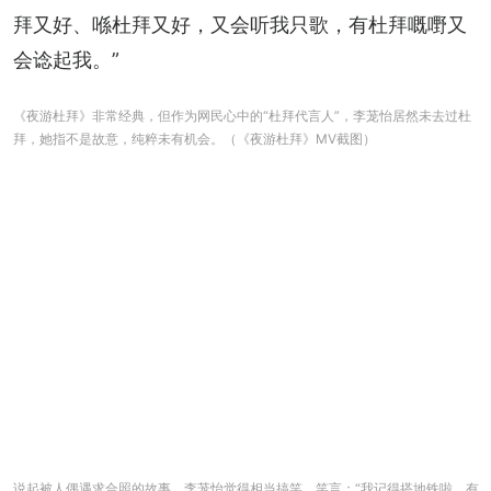
拜又好、喺杜拜又好，又会听我只歌，有杜拜嘅嘢又
会谂起我。”
《夜游杜拜》非常经典，但作为网民心中的“杜拜代言人”，李茏怡居然未去过杜
拜，她指不是故意，纯粹未有机会。（《夜游杜拜》MV截图）
说起被人偶遇求合照的故事，李茏怡觉得相当搞笑，笑言：“我记得搭地铁啦，有