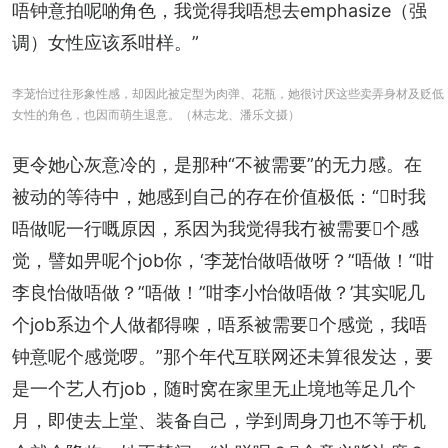
唔钟意拍呢啲角色，我觉得我唔想去emphasize（强
调）女性应该系咁样。”
李茏怡过往形象性感，却因此被定型为肉弹、花瓶，她很讨厌这些卖弄身材及贬低
女性的角色，也因而萌生退意。（林志龙、潘乐文摄）
更令她心灰意冷的，是那种“不被需要”的无力感。在
被动的等待中，她感到自己的存在价值极低：“𠮶时我
唔做呢一行嘅原因，系因为我觉得我冇被需要𠮶个感
觉，譬如畀呢个job你，‘李茏怡做唔做呀？’‘唔做！’‘咁
李良怡做唔做？’‘唔做！’‘咁李小怡做唔做？’其实呢几
个job系边个人做都得㗎，唔系被需要𠮶个感觉，我唔
钟意呢个感觉啰。”那个年代互联网还未算很发达，要
是一个艺人冇job，随时窝在家里无止境地等足几个
月，即使去上堂、装备自己，学到周身刀也不等于机