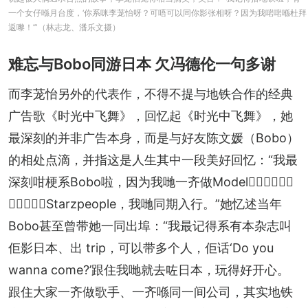
一个女仔喺月台度，‘你系咪李茏怡呀？可唔可以同你影张相呀？因为我啱啱喺杜拜
返嚟！’”（林志龙、潘乐文摄）
难忘与Bobo同游日本 欠冯德伦一句多谢
而李茏怡另外的代表作，不得不提与地铁合作的经典
广告歌《时光中飞舞》，回忆起《时光中飞舞》，她
最深刻的并非广告本身，而是与好友陈文媛（Bobo）
的相处点滴，并指这是人生其中一段美好回忆：“我最
深刻咁梗系Bobo啦，因为我哋一齐做Model𠮶阵时入行，
𠮶阵时系喺Starzpeople，我哋同期入行。”她忆述当年
Bobo甚至曾带她一同出埠：“我最记得系有本杂志叫
佢影日本、出 trip，可以带多个人，佢话‘Do you 
wanna come?’跟住我哋就去咗日本，玩得好开心。
跟住大家一齐做歌手、一齐喺同一间公司，其实地铁