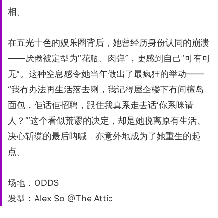
相。
在五光十色的娱乐圈背后，她曾经历身份认同的崩溃
——厌倦被定型为“花瓶、肉弹”，更感到自己“可有可
无”。这种窒息感令她当年做出了最疯狂的举动——
“我冇办法再生活落去喇，我记得屋企楼下有间檀岛
面包，佢话佢招聘，跟住我真系走去话‘你系咪请
人？’”这个看似荒谬的决定，却是她脱离原有生活、
决心斩缆的最后呐喊，亦意外地成为了她重生的起
点。
场地：ODDS
发型：Alex So @The Attic