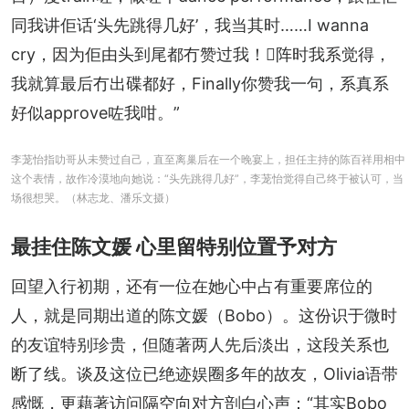
同我讲佢话‘头先跳得几好’，我当其时……I wanna 
cry，因为佢由头到尾都冇赞过我！𠮶阵时我系觉得，
我就算最后冇出碟都好，Finally你赞我一句，系真系
好似approve咗我咁。”
李茏怡指叻哥从未赞过自己，直至离巢后在一个晚宴上，担任主持的陈百祥用相中
这个表情，故作冷漠地向她说：“头先跳得几好”，李茏怡觉得自己终于被认可，当
场很想哭。（林志龙、潘乐文摄）
最挂住陈文媛 心里留特别位置予对方
回望入行初期，还有一位在她心中占有重要席位的
人，就是同期出道的陈文媛（Bobo）。这份识于微时
的友谊特别珍贵，但随著两人先后淡出，这段关系也
断了线。谈及这位已绝迹娱圈多年的故友，Olivia语带
感慨，更藉著访问隔空向对方剖白心声：“其实Bobo