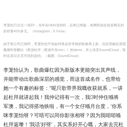
李茏怡只出过一张EP，当年在HMV卖$85，后来已绝版，有网民指在拍卖网见到
炒价要400多元。（Instagram：0.1iviia）
由于前公司已倒闭，李茏怡也不知如何将这张专辑的歌曲再上架，但反而她在英国
搬屋时曾翻出《夜游杜拜（夜游中东mix）》的demo，并上传至SoundCloud，现
时在其IG主页可找到连结。（截图：SoundCloud）
李茏怡认为，歌曲爆红因为新版本更能突出其声线，
并能带动出歌曲深层的感觉，而这首成名作，也带给
她一个有趣的标签：“呢只歌带畀我嘅收获就系，一讲
起杜拜就讲起我！我仲记得有一次，我𠮶时仲住喺将
军澳，我记得搭地铁啦，有一个女仔喺月台度，‘你系
咪李茏怡呀？可唔可以同你影张相呀？因为我啱啱喺
杜拜返嚟！’我话‘好呀’，其实系好开心嘅，大家去完杜