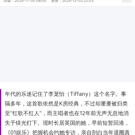
出版：
2025-11-30 08:00
更新：
2025-12-02 22:03
年代的乐迷记住了李茏怡（Tiffany）这个名字。事
隔多年，这首歌依然是K房经典，不过却屡屡被归类
至“红歌不红人”，而主唱者也在12年前无声无息地消
失于镁光灯下。现时长居英国的她，早前短暂回港，
《01娱乐》把握机会约她专访，亲自剖白当年退圈真