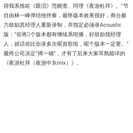
得我系拣咗《眼泪》范晓萱、同埋《夜游杜拜》。”节
目由林一峰弹结他伴奏，最终版本效果很好，商台极
力鼓励其经理人重新录制，并指定必须录Acoustic
版：“佢将𠮶个版本都有继续系咁播，好鼓励我经理
人，就话你比佢录多次呢首歌啦，呢个版本一定要。”
最终公司决定“搏一铺”，才有了后来大家耳熟能详的
《夜游杜拜（夜游中东mix）》。