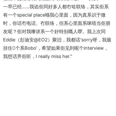
一早已经……我谂佢同好多人都冇咗联络，其实佢系
有一个special place喺我心里面，因为真系识于微
时，你话冇电话、冇联络，但系心里面系咪唔当佢朋
友呢？佢对我嚟讲系一个好特别嘅人啰。我上次同
Eddie（彭迪安@EO2）聚旧，我都话‘sorry呀，我最
挂住𠮶个系Bobo’，希望如果佢见到呢个interview，
我想话畀佢听，I really miss her.”