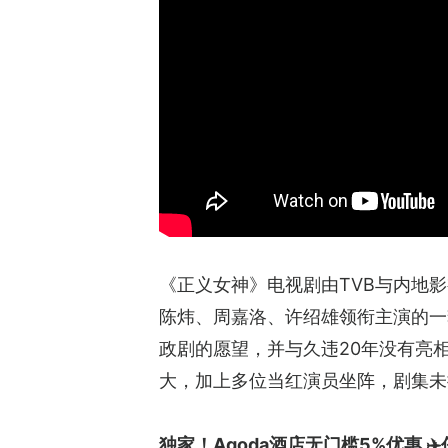
《正义女神》电视剧由TVB与内地
陈炜、周嘉洛、许绍雄领衔主演的一
政剧的愿望，并与久违20年没有亮相
大，加上多位当红演员坐阵，剧集未
独家！Agoda酒店无门槛5%优惠 ✈