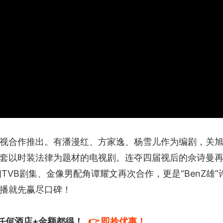
影视合作推出。有潘漫红、方家逸、杨雪儿作为编剧，关
套以时装法律为题材的电视剧。连夺四届视后的佘诗曼
TVB剧集、金像男配角谭耀文再次合作，更是“BenZ雄
播就先赢尽口碑！
️任何酒店+金额都得！
👉 即拎优惠！