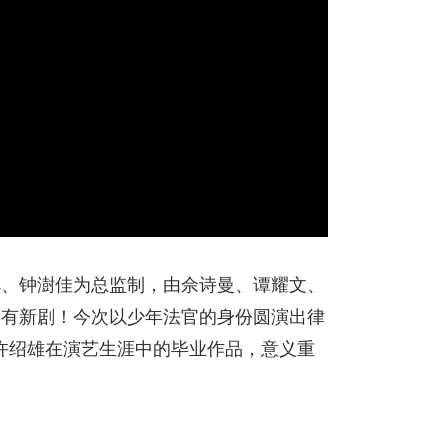
旭、钟澍佳为总监制，由佘诗曼、谭耀文、
再有新剧！今次以少年法官的身份圆演出律
”许绍雄在演艺生涯中的毕业作品，意义重