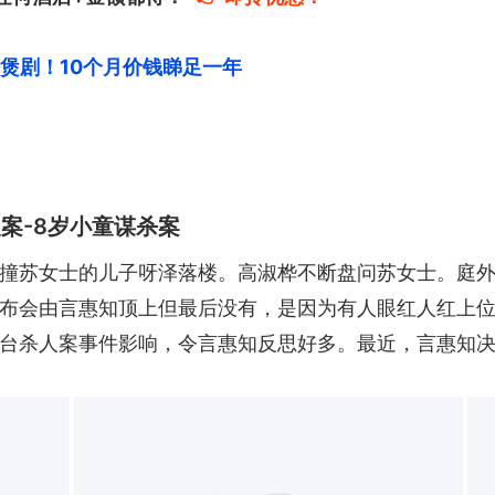
尽情煲剧！10个月价钱睇足一年
案-8岁小童谋杀案
撞苏女士的儿子呀泽落楼。高淑桦不断盘问苏女士。庭
布会由言惠知顶上但最后没有，是因为有人眼红人红上
台杀人案事件影响，令言惠知反思好多。最近，言惠知