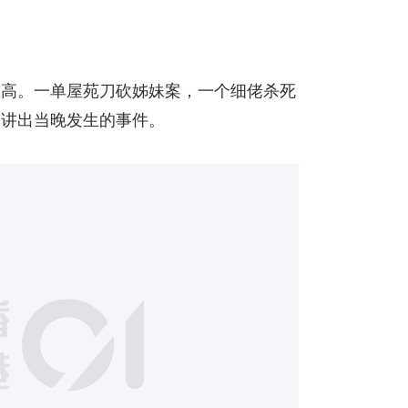
求高。一单屋苑刀砍姊妹案，一个细佬杀死
慢讲出当晚发生的事件。