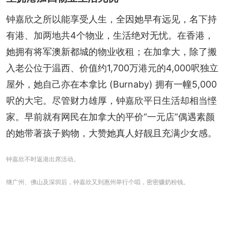
钟嘉欣之所以能享受人生，全因她早有远见，名下持
有港、加两地共4个物业，生活绝对无忧。在香港，
她拥有将军澳新都城的物业收租；在加拿大，除了搬
入老公位于温西、价值约1,700万港元的4,000呎独立
屋外，她自己亦在本拿比 (Burnaby) 拥有一幢5,000
呎的大宅。尽管财力雄厚，钟嘉欣平日生活却相当悭
家。早前就有网民在加拿大的平价“一元店”偶遇素颜
的她带著孩子购物，大赞她真人好靓且充满少女感。
钟嘉欣不时返港出席活动。
继广州、佛山及深圳后，钟嘉欣又到惠州举行个唱，密密赚奶粉钱。