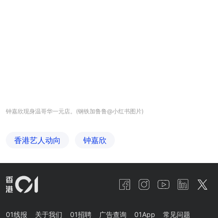
钟嘉欣现身温哥华一元店。(钢铁加鲁鲁@小红书图片)
香港艺人动向
钟嘉欣
01线报
关于我们
01招聘
广告查询
01App
常见问题