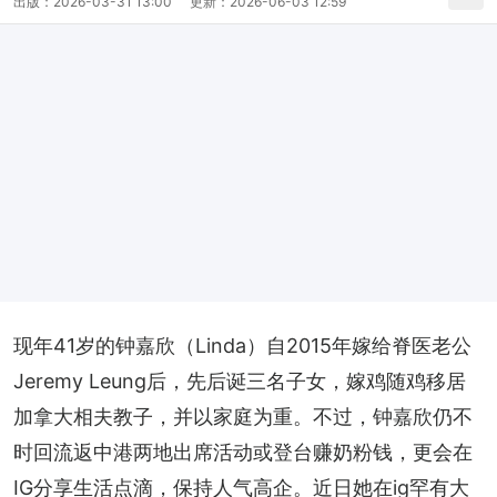
出版：
2026-03-31 13:00
更新：
2026-06-03 12:59
现年41岁的钟嘉欣（Linda）自2015年嫁给脊医老公
Jeremy Leung后，先后诞三名子女，嫁鸡随鸡移居
加拿大相夫教子，并以家庭为重。不过，钟嘉欣仍不
时回流返中港两地出席活动或登台赚奶粉钱，更会在
IG分享生活点滴，保持人气高企。近日她在ig罕有大