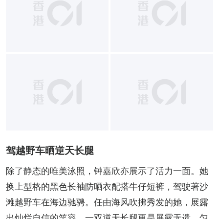
驾越野车晒逆天长腿
除了静态的唯美泳照，钟嘉欣亦展示了活力一面。她
换上型格的黑色长袖防晒衣配搭牛仔短裤，驾驶著沙
滩越野车在海边驰骋。任由海风吹拂秀发的她，展露
出灿烂自信的笑容，一双逆天长腿更是展露无遗，匀