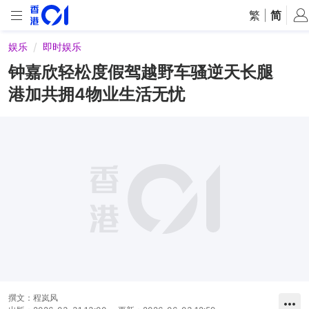
繁
|
简
娱乐
即时娱乐
钟嘉欣轻松度假驾越野车骚逆天长腿
港加共拥4物业生活无忧
撰文：
程岚风