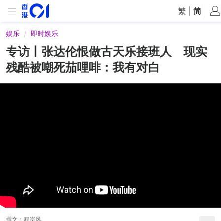
繁
|
简
娱乐
即时娱乐
专访丨张达伦恨做古天乐接班人 现实
残酷被嘲死茄哩啡：我有对白
撰文：
程岚风