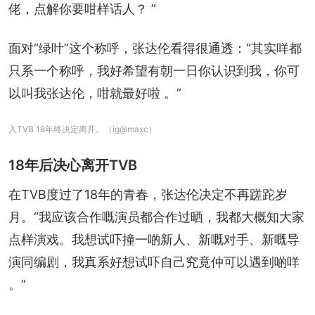
佬，点解你要咁样话人？ ”
面对“绿叶”这个称呼，张达伦看得很通透：“其实咩都
只系一个称呼，我好希望有朝一日你认识到我，你可
以叫我张达伦，咁就最好啦 。”
入TVB 18年终决定离开。（ig@maxc）
18年后决心离开TVB
在TVB度过了18年的青春，张达伦决定不再蹉跎岁
月。“我应该合作嘅演员都合作过晒，我都大概知大家
点样演戏。我想试吓撞一啲新人、新嘅对手、新嘅导
演同编剧，我真系好想试吓自己究竟仲可以遇到啲咩 
。”