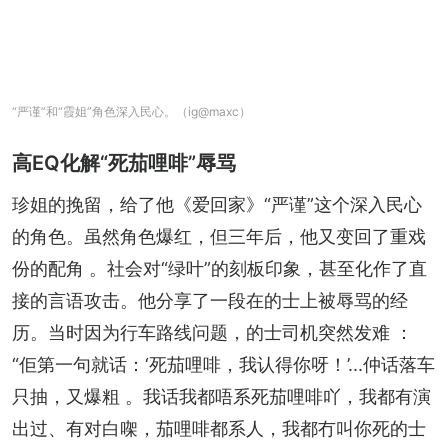
“严谨”和“霞姐”角色深入民心。（ig@maxc）
高EQ化解“死茄哩啡”辱骂
珍姐的挽留，给了他《爱回家》“严谨”这个深入民心
的角色。虽然角色爆红，但三年后，他又变回了重戏
份的配角 。社会对“绿叶”的刻板印象，甚至化作了直
接的言语攻击。他分享了一段在的士上被辱骂的经
历。当时因为行车路线问题，的士司机突然发难 ：
“佢第一句就话：‘死茄哩啡，我认得你呀！’...仲话落车
只抽，又爆粗 。我话我都唔系死茄哩啡吖，我都有演
出过、有对白㗎，茄哩啡都系人，我都冇叫你死的士