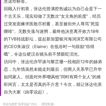
意这些标签。
回顾入行初衷，张达伦曾满腔热诚以为自己会是下一
个古天乐，现实却做了无数次“女主角的前度”，经历
过突发面瘫求医散尽积蓄，甚至被街外人辱骂“死茄
喱啡”。无数失落与迷惘，最终他决意离开效力18年
的TVB转战影坛，提起新加盟银河海润演艺有限公司
的CEO朱淑仪（Elaine）在低谷时一句鼓励“你得
嘅”，令这位硬汉在镜头前不禁眼眨泪光。
访问中，张达伦亦罕谈与黎芷珊一段相距12年的姊弟
恋，九年情虽然未能走到最后，但两人关系早已升华
如同家人。但面对外界嘲讽他“同时有两个女人”的难
听闲言，太太是否真的不介意？今次，就让张达伦亲
自为大家《由零说起》。
张达伦接受“由零说起”访问。（萧堃桁摄）