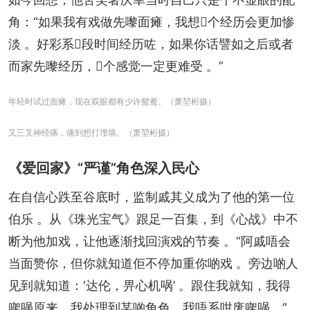
角：“如果我有戏做先嚟面瘫，我想𠮶个经历会更加惨
淡 。好彩系𠮶段时间经历咗，如果你话譬如之后或者
而家先嚟经历，𠮶个感觉一定更难受 。”
年轻时试过面瘫，现在双眼都有少许鸳鸯。（萧堃桁摄）
又三叉神经痛，痛到想打埋墙。（萧堃桁摄）
《爱回家》“严谨”角色深入民心
在自信心跌至谷底时，监制戚其义成为了他的第一位
伯乐 。从《珠光宝气》跟足一百集，到《心战》中不
断为他加戏，让他逐渐找回演戏的节奏 。“阿戚唔会
当面赞你，但你就知道佢不停加重你啲戏 。旁边啲人
见到就知道：‘达伦，畀心机㖞’ 。跟住我就知，我得
㗎㖞原来，我处理到某啲角色，我唔系咁废㗎㖞。”