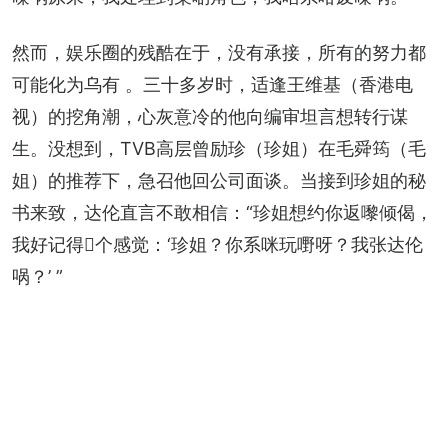
然而，娱乐圈的残酷在于，没有承接，所有的努力都
可能化为乌有 。三十多岁时，适逢王维基（香港电
视）的挖角潮，心灰意冷的他向编审坦言想转行谋
生。没想到，TVB高层曾励珍（珍姐）在毛舜筠（毛
姐）的推荐下，急召他回公司面谈。当接到珍姐的秘
书来致，达伦直言不敢相信：“珍姐想约你返嚟倾偈，
我好记得𠮶个感觉：‘珍姐？你系咪玩嘢呀？我张达伦
㖞？’ ”