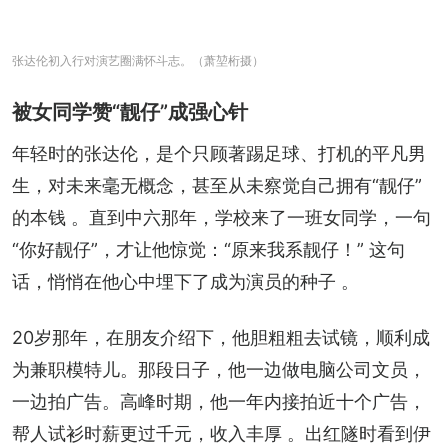
张达伦初入行对演艺圈满怀斗志。（萧堃桁摄）
被女同学赞“靓仔”成强心针
年轻时的张达伦，是个只顾著踢足球、打机的平凡男
生，对未来毫无概念，甚至从未察觉自己拥有“靓仔”
的本钱 。直到中六那年，学校来了一班女同学，一句
“你好靓仔”，才让他惊觉：“原来我系靓仔！” 这句
话，悄悄在他心中埋下了成为演员的种子 。
20岁那年，在朋友介绍下，他胆粗粗去试镜，顺利成
为兼职模特儿。那段日子，他一边做电脑公司文员，
一边拍广告。高峰时期，他一年内接拍近十个广告，
帮人试衫时薪更过千元，收入丰厚 。出红隧时看到伊