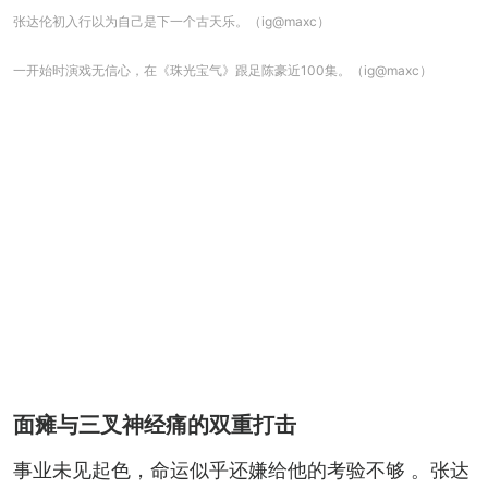
张达伦初入行以为自己是下一个古天乐。（ig@maxc）
一开始时演戏无信心，在《珠光宝气》跟足陈豪近100集。（ig@maxc）
面瘫与三叉神经痛的双重打击
事业未见起色，命运似乎还嫌给他的考验不够 。张达