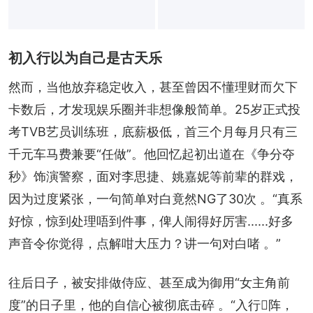
初入行以为自己是古天乐
然而，当他放弃稳定收入，甚至曾因不懂理财而欠下
卡数后，才发现娱乐圈并非想像般简单。25岁正式投
考TVB艺员训练班，底薪极低，首三个月每月只有三
千元车马费兼要“任做”。他回忆起初出道在《争分夺
秒》饰演警察，面对李思捷、姚嘉妮等前辈的群戏，
因为过度紧张，一句简单对白竟然NG了30次 。“真系
好惊，惊到处理唔到件事，俾人闹得好厉害......好多
声音令你觉得，点解咁大压力？讲一句对白啫 。”
往后日子，被安排做侍应、甚至成为御用“女主角前
度”的日子里，他的自信心被彻底击碎 。“入行𠮶阵，