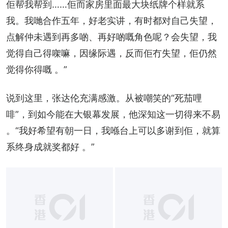
佢帮我帮到……佢而家房里面最大块纸牌个样就系
我。我哋合作五年，好老实讲，有时都对自己失望，
点解仲未遇到再多啲、再好啲嘅角色呢？会失望，我
觉得自己得㗎嘛，因缘际遇，反而佢冇失望，佢仍然
觉得你得嘅 。”
说到这里，张达伦充满感激。从被嘲笑的“死茄哩
啡”，到如今能在大银幕发展，他深知这一切得来不易 
。“我好希望有朝一日，我喺台上可以多谢到佢，就算
系终身成就奖都好 。”