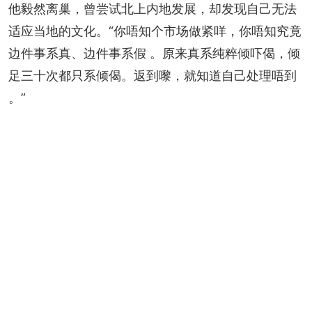
他毅然离巢，曾尝试北上内地发展，却发现自己无法
适应当地的文化。“你唔知个市场做紧咩，你唔知究竟
边件事系真、边件事系假 。原来真系纯粹倾吓偈，倾
足三十次都只系倾偈。返到嚟，就知道自己处理唔到 
。”