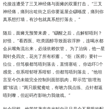
伦接连遭受了三叉神经痛与面瘫的双重打击 。“三叉
神经痛，痛到出咗街之后你要返屋企瞓喺度，痛到你
真系想打墙，有沙包就真系想打落去 。”
随后，面瘫无预警来袭 。“瞓醒之后，点解郁唔到？
好怪 。”看西医、吃类固醇导致面容浮肿 ，连喝水都
会从嘴角流出来，必须依赖饮管 。为了治病，他一星
期针灸四次，花光了所有积蓄 。“佢（医师）要针一
位位，但笃极都笃唔到落去，直情塞咗 。你谂吓𠮶个
感觉，佢系咁郁呀系咁郁，但都笃唔到落去 。”他坦
言至今仍未能完全控制到面部肌肉，即示范“鼓埋泡
腮”续说：“两只眼鸳鸯咗，有啲力我点练、点针都返
唔到嚟，但起码冇影响力我做戏。”
如今回想，他苦笑著庆幸当时自己只是个不显眼的配