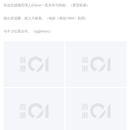
张达伦感激经理人Elaine一直支持与鼓励。（萧堃桁摄）
跳出舒适圈，踏入大银幕。（电影《寒战1994》剧照）
与不少红星合作。（ig@maxc）