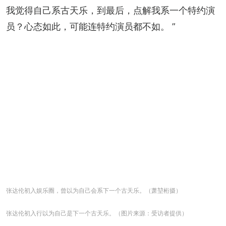
我觉得自己系古天乐，到最后，点解我系一个特约演
员？心态如此，可能连特约演员都不如。 ”
张达伦初入娱乐圈，曾以为自己会系下一个古天乐。（萧堃桁摄）
张达伦初入行以为自己是下一个古天乐。（图片来源：受访者提供）