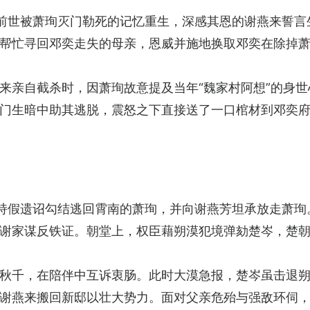
前世被萧珣灭门勒死的记忆重生，深感其恩的谢燕来誓言
帮忙寻回邓奕走失的母亲，恩威并施地换取邓奕在除掉
来亲自截杀时，因萧珣故意提及当年“魏家村阿想”的身
门生暗中助其逃脱，震怒之下直接送了一口棺材到邓奕
持假遗诏勾结逃回霄南的萧珣，并向谢燕芳坦承放走萧珣
谢家谋反铁证。朝堂上，权臣藉朔漠犯境弹劾楚岑，楚
秋千，在陪伴中互诉衷肠。此时大漠急报，楚岑虽击退
谢燕来搬回新邸以壮大势力。面对父亲危殆与强敌环伺