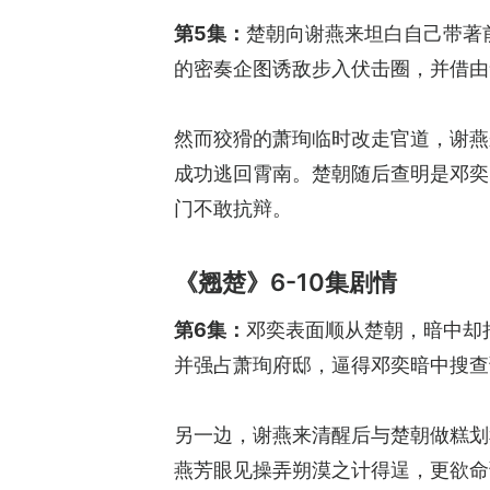
第5集：
楚朝向谢燕来坦白自己带著
的密奏企图诱敌步入伏击圈，并借由
然而狡猾的萧珣临时改走官道，谢燕
成功逃回霄南。楚朝随后查明是邓奕
门不敢抗辩。
《翘楚》6-10集剧情
第6集：
邓奕表面顺从楚朝，暗中却
并强占萧珣府邸，逼得邓奕暗中搜查
另一边，谢燕来清醒后与楚朝做糕划
燕芳眼见操弄朔漠之计得逞，更欲命