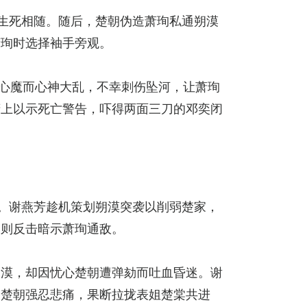
生死相随。随后，楚朝伪造萧珣私通朔漠
萧珣时选择袖手旁观。
世心魔而心神大乱，不幸刺伤坠河，让萧珣
府上以示死亡警告，吓得两面三刀的邓奕闭
。谢燕芳趁机策划朔漠突袭以削弱楚家，
朝则反击暗示萧珣通敌。
朔漠，却因忧心楚朝遭弹劾而吐血昏迷。谢
，楚朝强忍悲痛，果断拉拢表姐楚棠共进