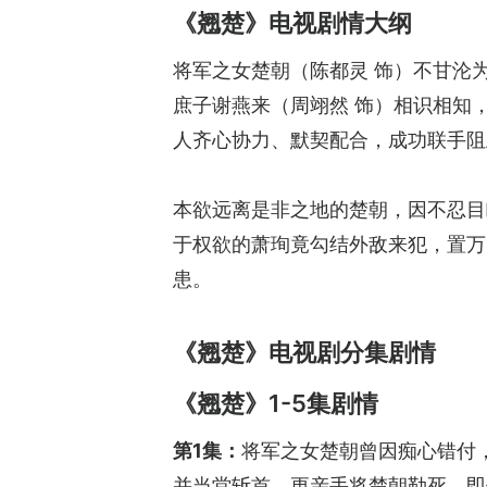
《翘楚》电视剧情大纲
将军之女楚朝（陈都灵 饰）不甘沦
庶子谢燕来（周翊然 饰）相识相知
人齐心协力、默契配合，成功联手阻
本欲远离是非之地的楚朝，因不忍目
于权欲的萧珣竟勾结外敌来犯，置万
患。
《翘楚》电视剧分集剧情
《翘楚》1-5集剧情
第1集：
将军之女楚朝曾因痴心错付
并当堂斩首，更亲手将楚朝勒死，即