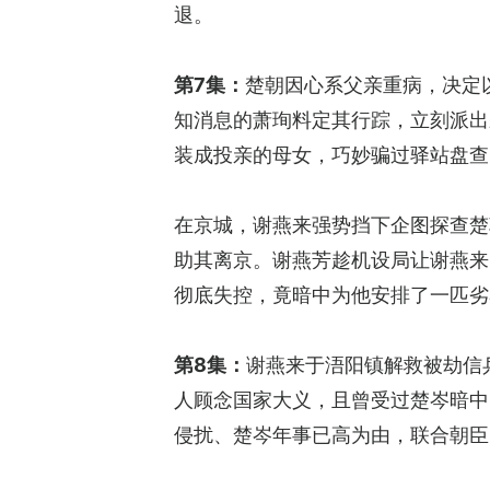
退。
第7集：
楚朝因心系父亲重病，决定
知消息的萧珣料定其行踪，立刻派出
装成投亲的母女，巧妙骗过驿站盘查
在京城，谢燕来强势挡下企图探查楚
助其离京。谢燕芳趁机设局让谢燕来
彻底失控，竟暗中为他安排了一匹劣
第8集：
谢燕来于浯阳镇解救被劫信
人顾念国家大义，且曾受过楚岑暗中
侵扰、楚岑年事已高为由，联合朝臣