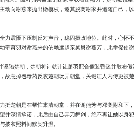
主动向谢燕来抛出橄榄枝，邀其脱离谢家并追随自己，
全力震慑下压制反对声音，稳固摄政地位。此时，心怀不
幼帝萧羽对谢燕来的依赖远超亲舅舅谢燕芳，此举促使
并诬陷楚朝，楚朝将计就计让萧羽配合假装昏迷并散布假
，故意掉包毒药反咬楚朝玩弄朝堂，关键证人内侍更被
力挺楚朝是在帮忙肃清朝堂，并在谢燕芳与邓奕附和下
望并深情承诺，此后由自己弄刀舞剑，绝不再让她以身
与披衣照料间默契升温。