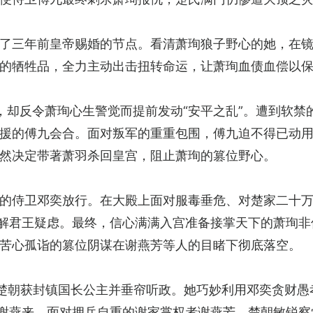
了三年前皇帝赐婚的节点。看清萧珣狼子野心的她，在
的牺牲品，全力主动出击扭转命运，让萧珣血债血偿以
，却反令萧珣心生警觉而提前发动“安平之乱”。遭到软禁
援的傅九会合。面对叛军的重重包围，傅九迫不得已动用
然决定带著萧羽杀回皇宫，阻止萧珣的篡位野心。
的侍卫邓奕放行。在大殿上面对服毒垂危、对楚家二十
化解君王疑虑。最终，信心满满入宫准备接掌天下的萧珣
苦心孤诣的篡位阴谋在谢燕芳等人的目睹下彻底落空。
楚朝获封镇国长公主并垂帘听政。她巧妙利用邓奕贪财愚
子谢燕来。面对拥兵自重的谢家掌权者谢燕芳，楚朝敏锐