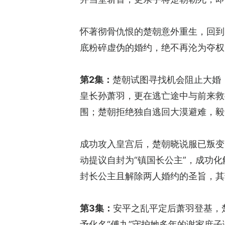
怀著彻骨仇恨的楚朝意外重生，回到
底粉碎虚伪的婚约，绝不再沦为夺权
第2集：
楚朝试图寻找机会阻止大婚
皇长孙萧羽，更在逃亡途中与前来救
围；楚朝拒绝独自逃回大漠避难，毅
成功攻入皇宫后，楚朝晓说服已叛变
动提议自封为“镇国长公主”，成功
封长公主且解除两人婚约的圣旨，其
第3集：
安平之乱平定后萧羽登基，
予化名“傅九”守护她多年的谢家庶