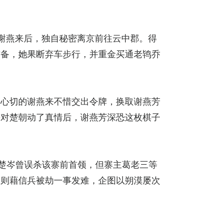
谢燕来后，独自秘密离京前往云中郡。得
防备，她果断弃车步行，并重金买通老鸨乔
人心切的谢燕来不惜交出令牌，换取谢燕芳
来对楚朝动了真情后，谢燕芳深恐这枚棋子
楚岑曾误杀该寨前首领，但寨主葛老三等
奕则藉信兵被劫一事发难，企图以朔漠屡次