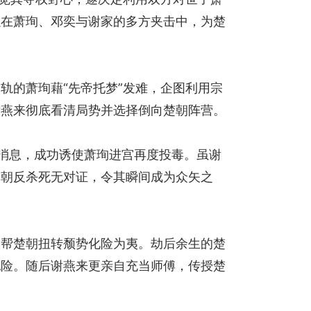
以在萧珣、邓奕与谢家的多方夹击中，为楚
轨的萧珣藉“先帝托梦”发难，企图利用宗
谢燕来彻底看清局势并选择倒向楚朝阵营。
消息，成功诱使萧珣进宫再度投毒。虽谢
楚朝反杀死无对证，令其瞬间成为众矢之
，帮楚朝扭转颓势化险为夷。劫后余生的楚
犯险。随后谢燕来更亲自充当师傅，传授楚