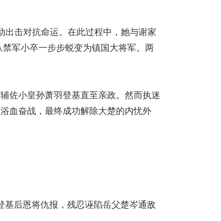
主动出击对抗命运。在此过程中，她与谢家
从禁军小卒一步步蜕变为镇国大将军。两
力辅佐小皇孙萧羽登基直至亲政。然而执迷
军浴血奋战，最终成功解除大楚的内忧外
登基后恩将仇报，残忍诬陷岳父楚岑通敌
灾。