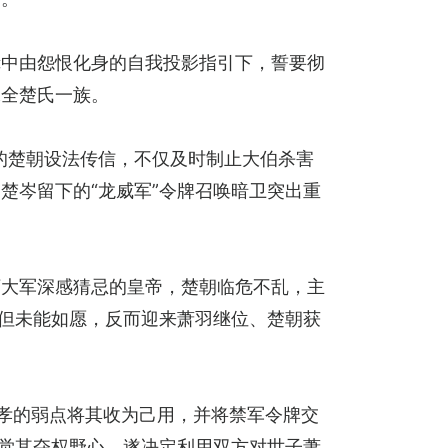
镜中由怨恨化身的自我投影指引下，誓要彻
保全楚氏一族。
的楚朝设法传信，不仅及时制止大伯杀害
楚岑留下的“龙威军”令牌召唤暗卫突出重
万大军深感猜忌的皇帝，楚朝临危不乱，主
非但未能如愿，反而迎来萧羽继位、楚朝获
孝的弱点将其收为己用，并将禁军令牌交
察觉其夺权野心，遂决定利用双方对世子萧