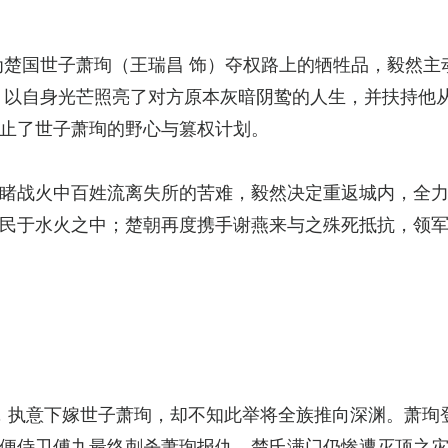
为楚国世子萧珣（王瑞昌 饰）夺权路上的牺牲品，毅然
，以自身光芒照亮了对方原本灰暗阴鸷的人生，并扶持他
止了世子萧珣的野心与篡权计划。
睹战火中百姓流离失所的苦难，毅然决定重返城内，全
民于水火之中；楚朝再度携手谢燕来与之殊死抵抗，领
，执意下嫁世子萧珣，却不知此举将全族推向深渊。萧珣
便侍卫傅九最终刺杀萧珣报仇，楚氏满门仍惨遭灭顶之