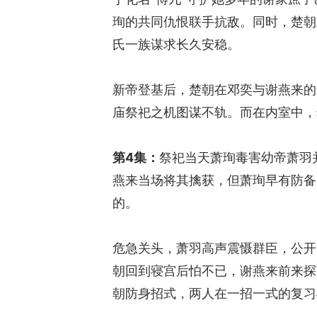
珣的共同仇恨联手抗敌。同时，楚朝
氏一族谋求长久安稳。
新帝登基后，楚朝在邓奕与谢燕来的
庙祭祀之机图谋不轨。而在内室中，
第4集：
祭祀当天萧珣毒害幼帝萧羽
燕来当场将其擒获，但萧珣早有防备
的。
危急关头，萧羽高声震慑群臣，公开
朝回到寝宫后怕不已，谢燕来前来探
朝防身招式，两人在一招一式的复习