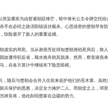
以突染重疾为由暂避朝廷锋芒，暗中将长公主令牌交托给
杀手在必经之路浯阳镇设伏截杀。心思缜密的楚朝早有
，惊险避开了敌人的重重追捕。
朝虚实的邓奕。当从谢燕芳处得知楚朝身陷死局后，救
因故遭停职反省，顺水推舟助其脱身。然而，察觉谢燕
马，在各方算计中继续布下险恶暗棋。
兵，随后与楚朝会合并入住前来庇护他们的苍木寨。虽然
留兵保护的恩惠，决定全力掩护二人。而朝堂之上，邓
另择良将，借此削弱楚家在边疆的势力。