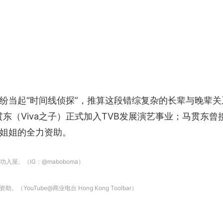
纷纷当起“时间线侦探”，推算这段错综复杂的长辈与晚辈关系
贯东（Viva之子）正式加入TVB发展演艺事业；马贯东曾
姐姐的全力资助。
入屋。（IG：@maboboma）
uTube@商业电台 Hong Kong Toolbar）