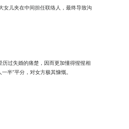
的大女儿夹在中间担任联络人，最终导致沟
都经历过失婚的痛楚，因而更加懂得惺惺相
人一半”平分，对女方极其慷慨。