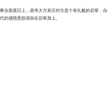
TVB事业蒸蒸日上，鼎爷大方表示对方是个有礼貌的后辈，
代的感情恩怨强加在后辈身上。