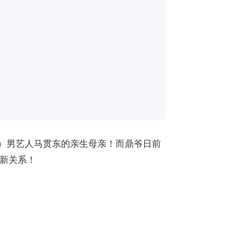
B）男艺人马贯东的亲生母亲！而鼎爷日前
最新关系！