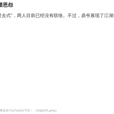
楼恩怨
是过去式”，两人目前已经没有联络。不过，鼎爷展现了江
uTube出节目！（IG@drift_greg）