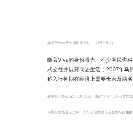
鼎爷与Viva曾一同出席活动。（资料图片）
随著Viva的身份曝光，不少网民也
式交往并展开同居生活；2007年马
称入行初期在经济上需要母亲及两名
处境剧《爱·回家之八时入席》饰演“十仔”，令马贯东成功
马贯东曾接受专访称，入行初期需要母亲及两名姐姐的资助。（Yo