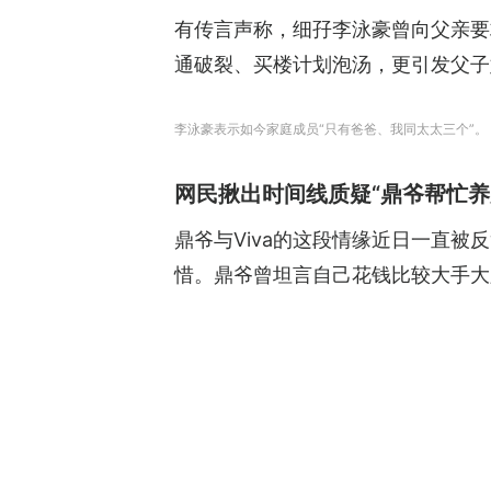
有传言声称，细孖李泳豪曾向父亲要
通破裂、买楼计划泡汤，更引发父子
李泳豪表示如今家庭成员“只有爸爸、我同太太三个”。（ig@d
网民揪出时间线质疑“鼎爷帮忙养
鼎爷与Viva的这段情缘近日一直被
惜。鼎爷曾坦言自己花钱比较大手大脚