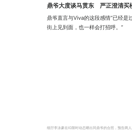
鼎爷大度谈马贯东 严正澄清买
鼎爷直言与Viva的这段感情“已经
街上见到面，也一样会打招呼。”
细孖李泳豪在IG限时动态晒出同鼎爷的合照，预告两人将会在Yo