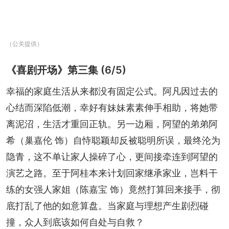
（公关提供）
《喜剧开场》第三集 (6/5)
幸福的家庭生活从来都没有固定公式。阿凡因过去的
心结而深陷低潮，幸好有妹妹素素伸手相助，将她带
离泥沼，生活才重回正轨。另一边厢，阿望的弟弟阿
希（巢嘉伦 饰）自恃聪颖却反被聪明所误，最终沦为
隐青，这不单让家人操碎了心，更间接牵连到阿望的
演艺之路。至于阿桂本来计划回家继承家业，岂料干
练的女强人家姐（陈嘉宝 饰）竟然打算回来接手，彻
底打乱了他的如意算盘。当家庭与理想产生剧烈碰
撞，众人到底该如何自处与自救？