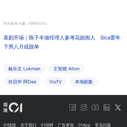
许月湘 饰 马素（FB@ViuTV）
喜剧开场｜陈子丰做经理人参考花姐闹人 Sica爱年
下男八月或脱单
杨乐文 Lokman
王智德 Alton
何启华 阿Dee
ViuTV
本地剧集
01线报
关于我们
01招聘
广告查询
01App
常见问题