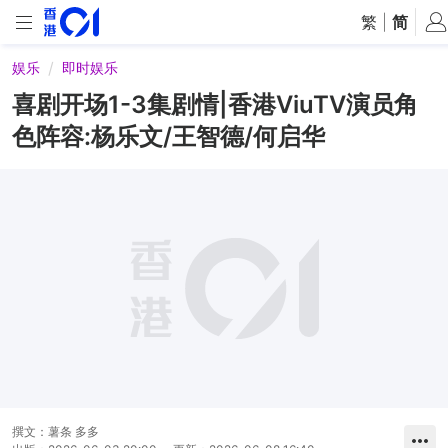
繁
|
简
娱乐
即时娱乐
喜剧开场1-3集剧情|香港ViuTV演员角
色阵容:杨乐文/王智德/何启华
撰文：
薯条 多多