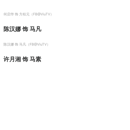
何启华 饰 方桂元（FB@ViuTV）
陈汉娜 饰 马凡
陈汉娜 饰 马凡（FB@ViuTV）
许月湘 饰 马素