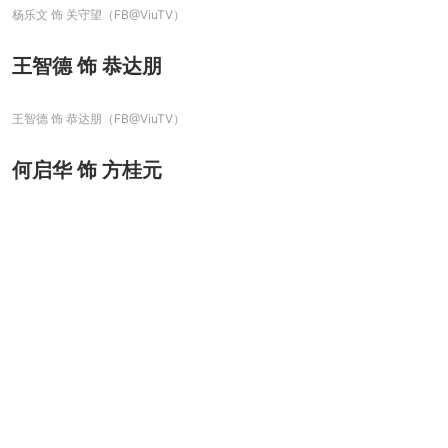
杨乐文 饰 关守望（FB@ViuTV）
王智德 饰 恭达朋
王智德 饰 恭达朋（FB@ViuTV）
何启华 饰 方桂元