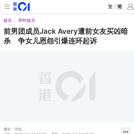
繁
|
简
娱乐
即时娱乐
前男团成员Jack Avery遭前女友买凶暗
杀 争女儿恩怨引爆连环起诉
撰文：
河伯