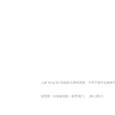
人称“King Sir”的戏剧大师钟景辉，今早于家中在
钟景辉一生奉献戏剧，桃李满门。（网上图片）