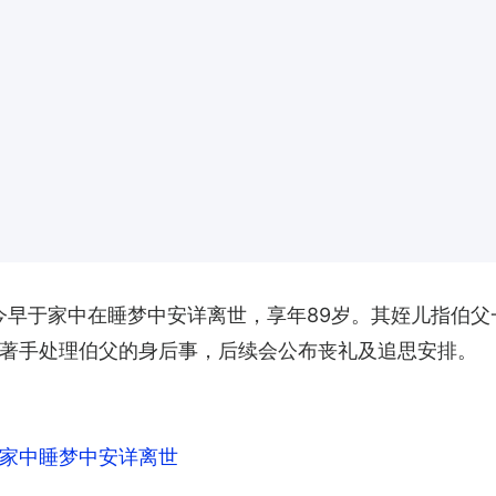
钟景辉，今早于家中在睡梦中安详离世，享年89岁。其姪儿指
著手处理伯父的身后事，后续会公布丧礼及追思安排。
家中睡梦中安详离世