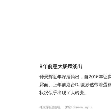
8年前患大肠癌淡出
钟景辉近年深居简出，自2016年
露面。上年前港台DJ夏妙然带着蛋糕到
状况似乎出现了大转变。
钟景辉明显瘦咗。（IG@johnsonjunyu）