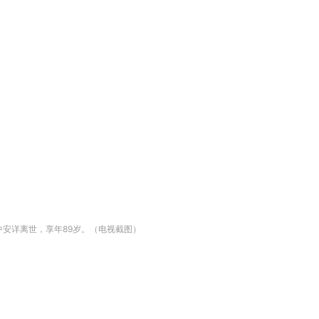
睡梦中安详离世，享年89岁。（电视截图）