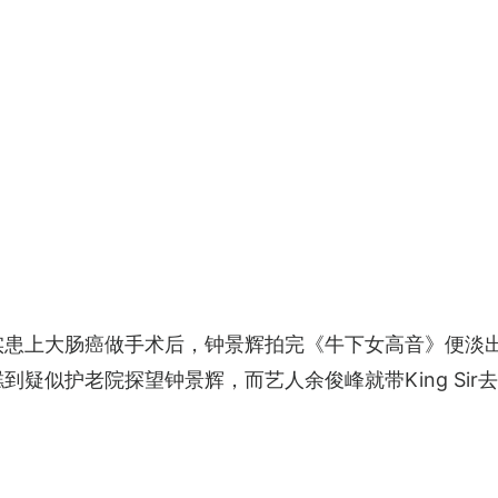
证实患上大肠癌做手术后，钟景辉拍完《牛下女高音》便淡
疑似护老院探望钟景辉，而艺人余俊峰就带King Sir去西