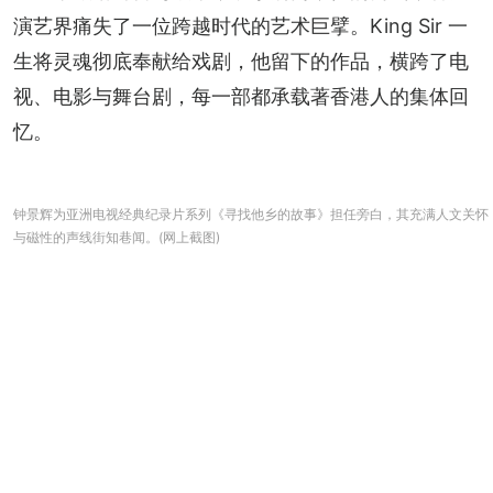
演艺界痛失了一位跨越时代的艺术巨擘。King Sir 一
生将灵魂彻底奉献给戏剧，他留下的作品，横跨了电
视、电影与舞台剧，每一部都承载著香港人的集体回
忆。
钟景辉为亚洲电视经典纪录片系列《寻找他乡的故事》担任旁白，其充满人文关怀
与磁性的声线街知巷闻。(网上截图)