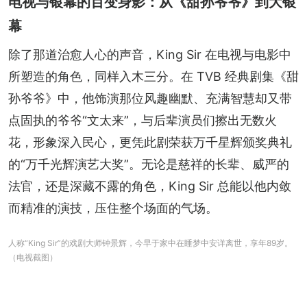
电视与银幕的百变身影：从《甜孙爷爷》到大银
幕
除了那道治愈人心的声音，King Sir 在电视与电影中
所塑造的角色，同样入木三分。在 TVB 经典剧集《甜
孙爷爷》中，他饰演那位风趣幽默、充满智慧却又带
点固执的爷爷“文太来”，与后辈演员们擦出无数火
花，形象深入民心，更凭此剧荣获万千星辉颁奖典礼
的“万千光辉演艺大奖”。无论是慈祥的长辈、威严的
法官，还是深藏不露的角色，King Sir 总能以他内敛
而精准的演技，压住整个场面的气场。
人称“King Sir”的戏剧大师钟景辉，今早于家中在睡梦中安详离世，享年89岁。
（电视截图）