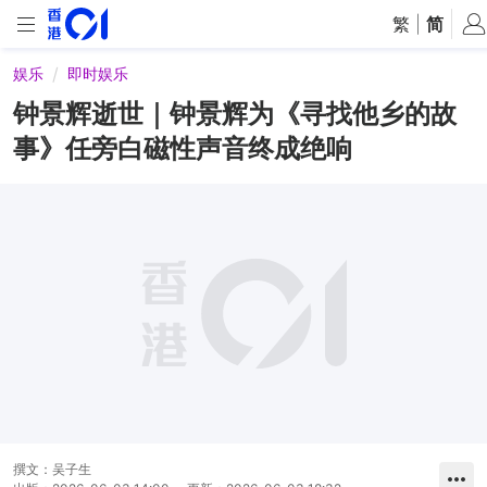
繁
|
简
娱乐
即时娱乐
钟景辉逝世｜钟景辉为《寻找他乡的故
事》任旁白磁性声音终成绝响
撰文：
吴子生