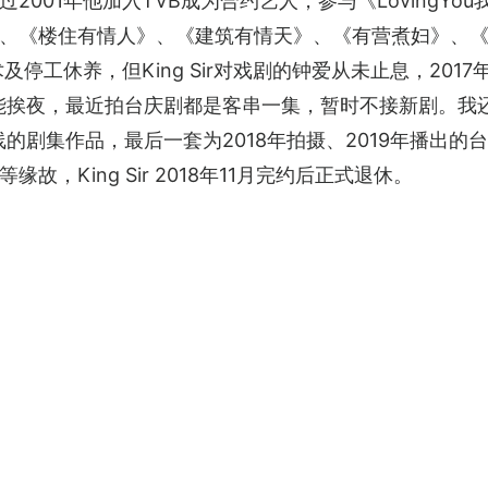
001年他加入TVB成为合约艺人，参与《LovingYo
、《楼住有情人》、《建筑有情天》、《有营煮妇》、
及停工休养，但King Sir对戏剧的钟爱从未止息，20
能挨夜，最近拍台庆剧都是客串一集，暂时不接新剧。我
的剧集作品，最后一套为2018年拍摄、2019年播出的
，King Sir 2018年11月完约后正式退休。