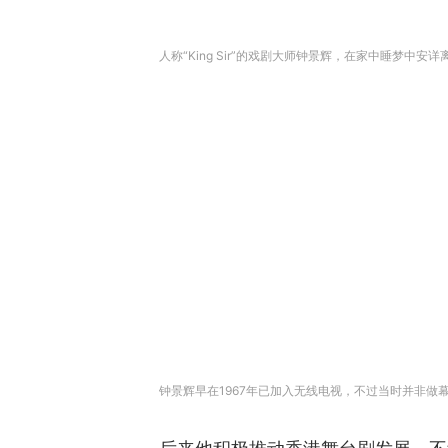
人称“King Sir”的戏剧大师钟景辉，在家中睡梦中安详
钟景辉早在1967年已加入无线电视，不过当时并非做