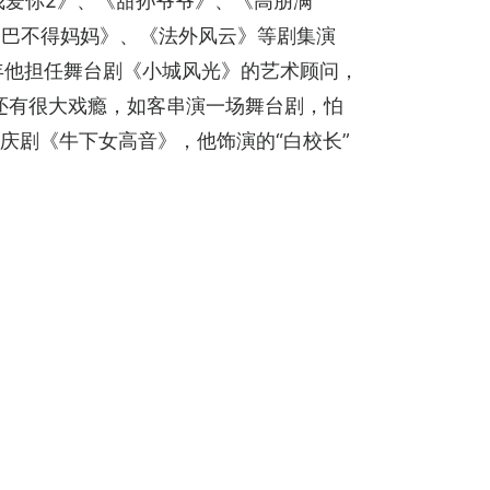
u我爱你2》、《甜孙爷爷》、《高朋满
《巴不得妈妈》、《法外风云》等剧集演
17年他担任舞台剧《小城风光》的艺术顾问，
还有很大戏瘾，如客串演一场舞台剧，怕
台庆剧《牛下女高音》，他饰演的“白校长”