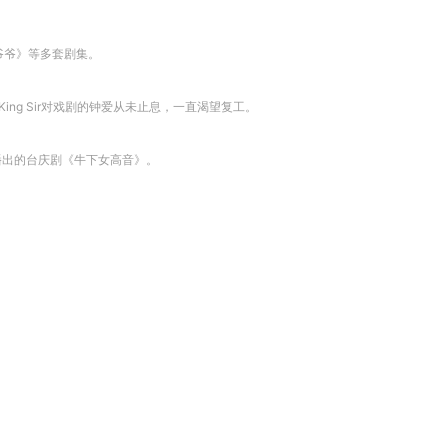
爷爷》等多套剧集。
但King Sir对戏剧的钟爱从未止息，一直渴望复工。
9年播出的台庆剧《牛下女高音》。