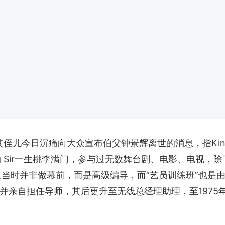
辉，其侄儿今日沉痛向大众宣布伯父钟景辉离世的消息，指Kin
g Sir一生桃李满门，参与过无数舞台剧、电影、电视
不过当时并非做幕前，而是高级编导，而“艺员训练班”也是
亲自担任导师，其后更升至无线总经理助理，至1975年