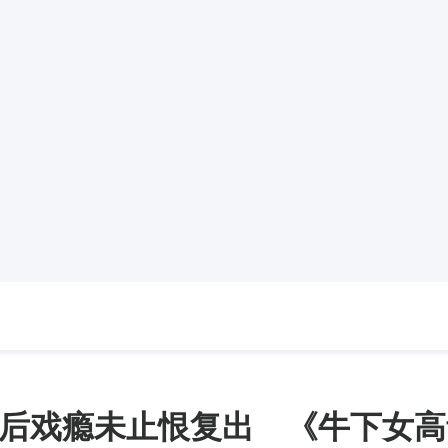
后戏瘾未止恨复出 《牛下女高