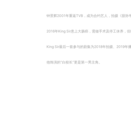
钟景辉2001年重返TVB，成为合约艺人，拍摄《甜孙
2016年King Sir患上大肠癌，需做手术及停工休养，
King Sir最后一套参与的剧集为2018年拍摄、201
他饰演的“白校长”更是第一男主角。