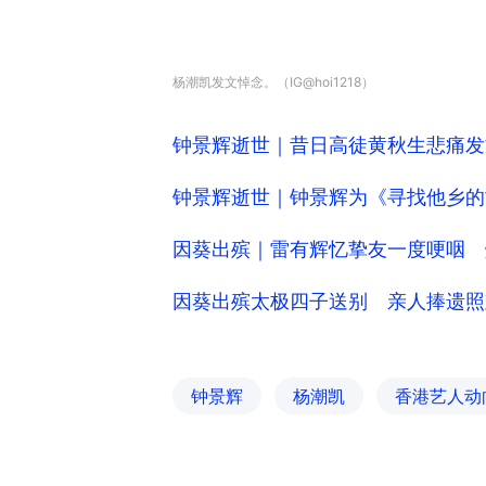
杨潮凯发文悼念。（IG@hoi1218）
钟景辉逝世｜昔日高徒黄秋生悲痛发
钟景辉逝世｜钟景辉为《寻找他乡的
因葵出殡｜雷有辉忆挚友一度哽咽 
因葵出殡太极四子送别 亲人捧遗照
钟景辉
杨潮凯
香港艺人动