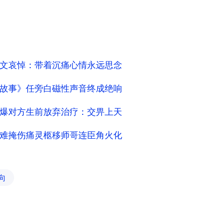
文哀悼：带着沉痛心情永远思念
故事》任旁白磁性声音终成绝响
爆对方生前放弃治疗：交畀上天
难掩伤痛灵柩移师哥连臣角火化
向