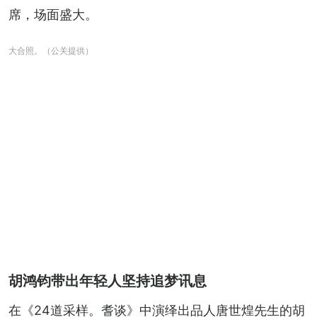
席，场面盛大。
大合照。（公关提供）
胡鸿钧带出年轻人坚持追梦讯息
在《24道采样。耆谈》中演绎出品人唐世煌先生的胡