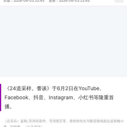
出版：
2026-06-03 23:45
更新：
2026-06-03 23:45
《24道采样。耆谈》于6月2日在YouTube、
Facebook、抖音、Instagram、小红书等隆重首
播。
（左至右）监制_导演何嘉华、导演黄芷苓、唐世煌先生与殿堂级戏剧总监制梅小
青、刘家豪。（公关提供）