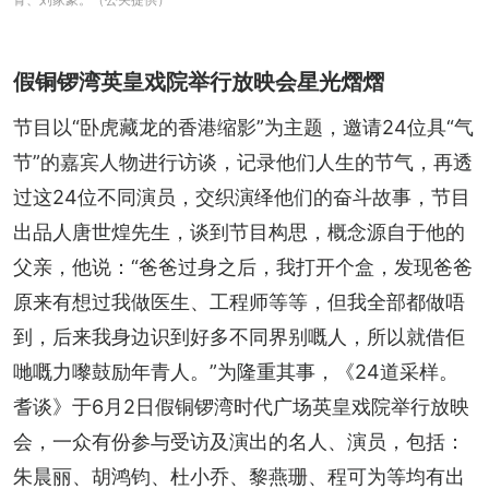
假铜锣湾英皇戏院举行放映会星光熠熠
节目以“卧虎藏龙的香港缩影”为主题，邀请24位具“气
节”的嘉宾人物进行访谈，记录他们人生的节气，再透
过这24位不同演员，交织演绎他们的奋斗故事，节目
出品人唐世煌先生，谈到节目构思，概念源自于他的
父亲，他说：“爸爸过身之后，我打开个盒，发现爸爸
原来有想过我做医生、工程师等等，但我全部都做唔
到，后来我身边识到好多不同界别嘅人，所以就借佢
哋嘅力嚟鼓励年青人。”为隆重其事，《24道采样。
耆谈》于6月2日假铜锣湾时代广场英皇戏院举行放映
会，一众有份参与受访及演出的名人、演员，包括：
朱晨丽、胡鸿钧、杜小乔、黎燕珊、程可为等均有出