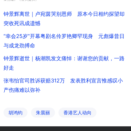
钟景辉离世｜卢宛茵哭别恩师 原本今日相约探望却
突收死讯成遗憾
“幸会25岁”开幕粤剧名伶罗艳卿罕现身 元彪爆昔日
与成龙劲搏命
钟景辉逝世｜杨潮凯发文痛悼：谢谢您的贡献，一路
好走
张韦怡官司胜诉获赔312万 发表胜利宣言惟感叹小
产伤痛难以弥补
胡鸿钧
朱晨丽
香港艺人动向