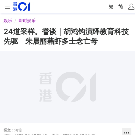
繁
|
简
娱乐
即时娱乐
24道采样。耆谈｜胡鸿钧演绎教育科技
先驱 朱晨丽藉虾多士念亡母
撰文：
河伯