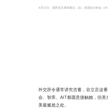
4月22日，国民党主席郑丽文（右）美国在台协会（AIT）处
外交辞令通常讲究含蓄，谷立言这番
会、智库、AIT都愿意接触她，但
美最尴尬之处。