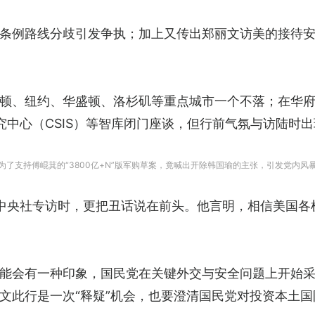
条例路线分歧引发争执；加上又传出郑丽文访美的接待
顿、纽约、华盛顿、洛杉矶等重点城市一个不落；在华
究中心（CSIS）等智库闭门座谈，但行前气氛与访陆时
为了支持傅崐萁的“3800亿+N”版军购草案，竟喊出开除韩国瑜的主张，引发党内风
受中央社专访时，更把丑话说在前头。他言明，相信美国各
能会有一种印象，国民党在关键外交与安全问题上开始
文此行是一次“释疑”机会，也要澄清国民党对投资本土