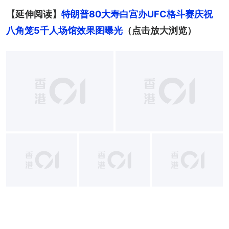
【延伸阅读】
特朗普80大寿白宫办UFC格斗赛庆祝　
八角笼5千人场馆效果图曝光
（点击放大浏览）
+
2