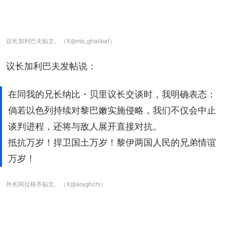
议长加利巴夫贴文。（X@mb_ghalibaf）
议长加利巴夫发帖说：
在同我的兄长纳比・贝里议长交谈时，我明确表态：
倘若以色列持续对黎巴嫩实施侵略，我们不仅会中止
谈判进程，还将与敌人展开直接对抗。
抵抗万岁！捍卫国土万岁！黎伊两国人民的兄弟情谊
万岁！
外长阿拉格齐贴文。（X@araghchi）