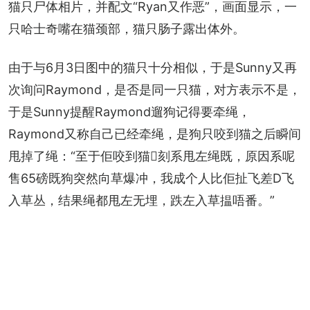
猫只尸体相片，并配文“Ryan又作恶”，画面显示，一
只哈士奇嘴在猫颈部，猫只肠子露出体外。
由于与6月3日图中的猫只十分相似，于是Sunny又再
次询问Raymond，是否是同一只猫，对方表示不是，
于是Sunny提醒Raymond遛狗记得要牵绳，
Raymond又称自己已经牵绳，是狗只咬到猫之后瞬间
甩掉了绳：“至于佢咬到猫𠮶刻系甩左绳既，原因系呢
售65磅既狗突然向草爆冲，我成个人比佢扯飞差D飞
入草丛，结果绳都甩左无埋，跌左入草揾唔番。”