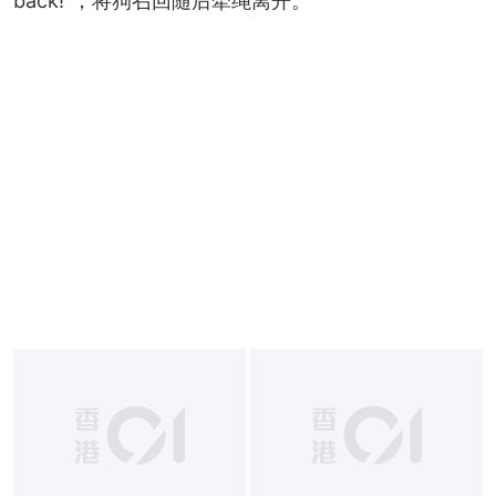
back!”，将狗召回随后牵绳离开。