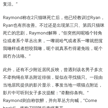
复活。”
Raymond称在2只猫咪死亡后，他已经教训过Ryan，
Ryan也有所改善。不过还是出现第三只、第四只猫咪
死亡的悲剧，Raymond解释，“佢突然间呢喺个转角
位或者系个草丛出来，一嚟就哈气或者系一嚟就想搲
我噉样或者想咬我噉，呢个就真系冇得避免啦，呢个
就冇办法咯。”
此外，还有不少附近居民反映，曾遇到该名男子多次
不牵狗绳在草丛附近徘徊，疑似在寻找猫只。一段由
当地居民提供的影片显示，事发当地一喂猫点附近，
影片中可听到女子多次提醒：“牵翻你条狗。”
Raymond则自称饮醉，并向草丛方向喊，“Come 