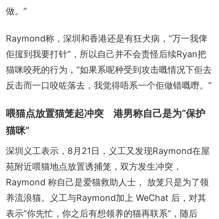
做。”
Raymond称，深圳和香港还是有狂犬病，“万一我俾
佢搲到我要打针”，所以自己并不会责怪后续Ryan把
猫咪咬死的行为，“如果系呢种受到攻击嘅情况下佢去
反击而一口咬咗落去，我觉得唔系一个佢做错嘅嘢。”
喂猫点放置猫笼起冲突 港男称自己是为“保护
猫咪”
深圳义工表示，8月21日，义工又发现Raymond在屋
苑附近喂猫地点放置诱捕笼，双方发生冲突，
Raymond 称自己是爱猫救助人士， 放笼只是为了领
养流浪猫。义工与Raymond加上 WeChat 后，对其
表示“你先忙，你之后有想领养的猫再联系”，随后