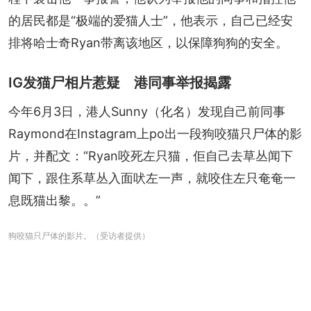
的居民都是“极端的爱猫人士”，他表示，自己已经安
排将哈士奇Ryan带离该地区，以保障狗狗的安全。
IG发猫尸相片惹疑 港同事举报揭露
今年6月3日，港人Sunny（化名）发现自己前同事
Raymond在Instagram上po出一段狗咬猫只尸体的影
片，并配文：“Ryan咬死左只猫，佢自己去草丛闻下
闻下，跟住系草丛入面吠左一声，就咬住左只奄奄一
息既猫出黎。。”
狗咬猫只尸体的影片。（受访者提供）