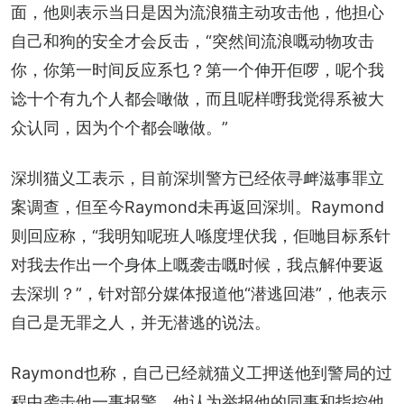
面，他则表示当日是因为流浪猫主动攻击他，他担心
自己和狗的安全才会反击，“突然间流浪嘅动物攻击
你，你第一时间反应系乜？第一个伸开佢啰，呢个我
谂十个有九个人都会噉做，而且呢样嘢我觉得系被大
众认同，因为个个都会噉做。”
深圳猫义工表示，目前深圳警方已经依寻衅滋事罪立
案调查，但至今Raymond未再返回深圳。Raymond
则回应称，“我明知呢班人喺度埋伏我，佢哋目标系针
对我去作出一个身体上嘅袭击嘅时候，我点解仲要返
去深圳？”，针对部分媒体报道他“潜逃回港”，他表示
自己是无罪之人，并无潜逃的说法。
Raymond也称，自己已经就猫义工押送他到警局的过
程中袭击他一事报警，他认为举报他的同事和指控他