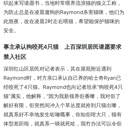
织起来写请愿书，当地时常喂养流浪猫的猫义工称，
为防止总是在凌晨遛狗的Raymond杀害猫咪，他们为
此熬夜，改在凌晨2时左右喂猫，希望能保护猫咪的
安全。
事主承认狗咬死4只猫 上百深圳居民请愿要求
禁入社区
深圳红山区居民对记者表示，其在屋苑附近遇到
Raymond时，对方亲口承认自己养的哈士奇Ryan已
经咬死了4只猫。Raymond也向记者坦承“狗咬死4只
猫”属实，他解释，“因为我新领养佢番嚟，我对佢了
解好有限，佢突然间冲入个草丛度就拎到只猫出嚟，
就真系好不幸地发生咗噉嘅事，你知佢咁大只，猫有
体型差距啦，就真系一啖就死咗，我冇办法可以令佢