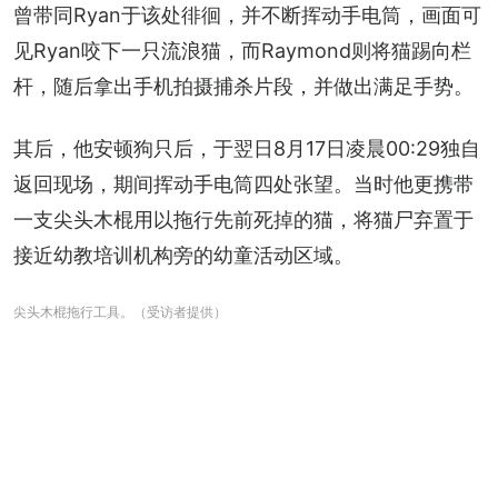
曾带同Ryan于该处徘徊，并不断挥动手电筒，画面可
见Ryan咬下一只流浪猫，而Raymond则将猫踢向栏
杆，随后拿出手机拍摄捕杀片段，并做出满足手势。
其后，他安顿狗只后，于翌日8月17日凌晨00:29独自
返回现场，期间挥动手电筒四处张望。当时他更携带
一支尖头木棍用以拖行先前死掉的猫，将猫尸弃置于
接近幼教培训机构旁的幼童活动区域。
尖头木棍拖行工具。（受访者提供）