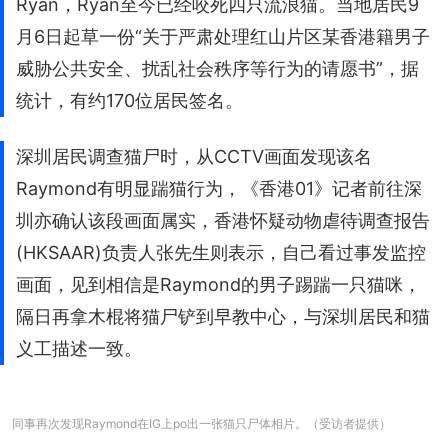
Ryan，Ryan至今已经咬死四只流浪猫。当地居民9
月6日起草一份“关于严肃处理红山片区某香港籍男子
威胁公共安全、扰乱社会秩序等行为的请愿书”，据
统计，有约170位居民签名。
深圳居民调查猫尸时，从CCTV画面发现该名
Raymond有明显踹猫行为，《香港01》记者前往深
圳亦确认该段画面属实，香港怀疑动物虐待调查报告
(HKSAAR)负责人张先生则表示，自己看过事发监控
画面，见到相信是Raymond的男子踢踹一只猫咪，
隔日再拿木棍将猫尸铲到早教中心，与深圳居民和猫
义工描述一致。
同事再次发现Raymond在IG上po出一张猫只尸体相片。（受访者提供）