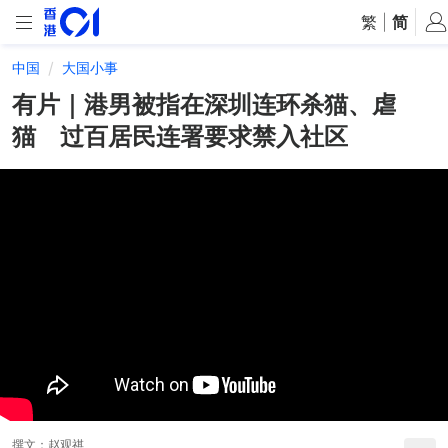
繁
|
简
中国
大国小事
有片｜港男被指在深圳连环杀猫、虐
猫 过百居民连署要求禁入社区
撰文：
赵观祺