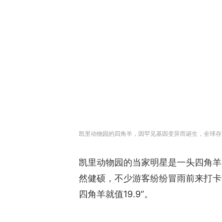
凯里动物园的四角羊，因罕见基因变异而诞生，全球存
凯里动物园的当家明星是一头四角羊
然健硕，不少游客纷纷冒雨前来打卡
四角羊就值19.9”。