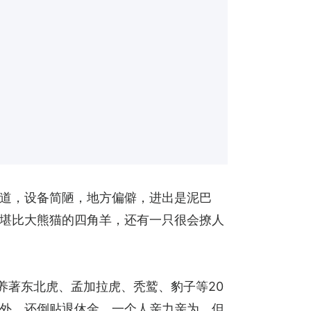
道，设备简陋，地方偏僻，进出是泥巴
堪比大熊猫的四角羊，还有一只很会撩人
，养著东北虎、孟加拉虎、秃鹫、豹子等20
外，还倒贴退休金，一个人亲力亲为，但