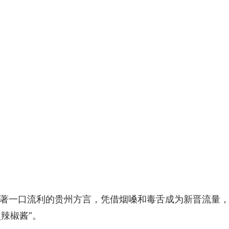
著一口流利的贵州方言，凭借烟嗓和毒舌成为新晋流量
点辣椒酱”。