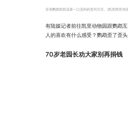
非洲鹦鹉凯凯说著一口流利的贵州方言。(凯里绣里淘非
有陆媒记者前往凯里动物园跟鹦鹉互
人的喜欢有什么感受？鹦鹉歪了歪头
70岁老园长劝大家别再捐钱