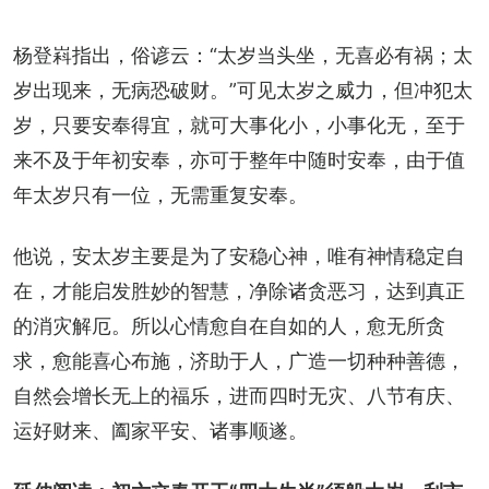
杨登嵙指出，俗谚云：“太岁当头坐，无喜必有祸；太
岁出现来，无病恐破财。”可见太岁之威力，但冲犯太
岁，只要安奉得宜，就可大事化小，小事化无，至于
来不及于年初安奉，亦可于整年中随时安奉，由于值
年太岁只有一位，无需重复安奉。
他说，安太岁主要是为了安稳心神，唯有神情稳定自
在，才能启发胜妙的智慧，净除诸贪恶习，达到真正
的消灾解厄。所以心情愈自在自如的人，愈无所贪
求，愈能喜心布施，济助于人，广造一切种种善德，
自然会增长无上的福乐，进而四时无灾、八节有庆、
运好财来、阖家平安、诸事顺遂。