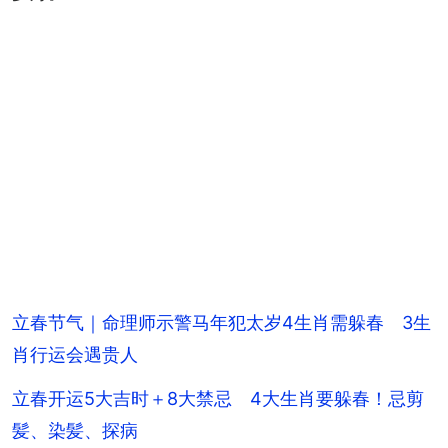
立春节气｜命理师示警马年犯太岁4生肖需躲春 3生
肖行运会遇贵人
立春开运5大吉时＋8大禁忌 4大生肖要躲春！忌剪
髪、染髪、探病