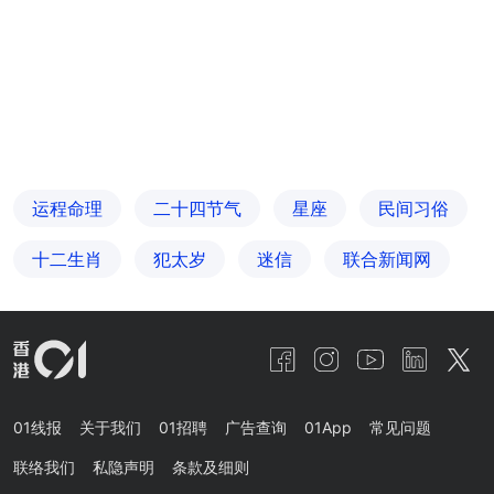
运程命理
二十四节气
星座
民间习俗
十二生肖
犯太岁
迷信
联合新闻网
01线报
关于我们
01招聘
广告查询
01App
常见问题
联络我们
私隐声明
条款及细则