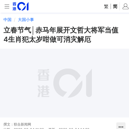
繁
|
简
中国
大国小事
立春节气│赤马年展开文哲大将军当值
4生肖犯太岁咁做可消灾解厄
撰文：
联合新闻网