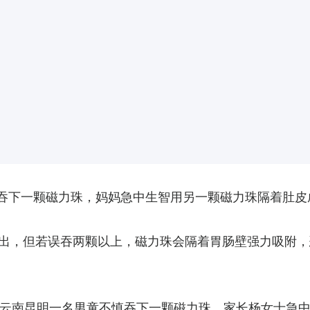
慎吞下一颗磁力珠，妈妈急中生智用另一颗磁力珠隔着肚
出，但若误吞两颗以上，磁力珠会隔着胃肠壁强力吸附，
云南昆明一名男童不慎吞下一颗磁力珠，家长杨女士急