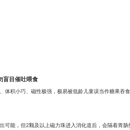
勿盲目催吐喂食
、体积小巧、磁性极强，极易被低龄儿童误当作糖果吞
出可能，但2颗及以上磁力珠进入消化道后，会隔着胃肠