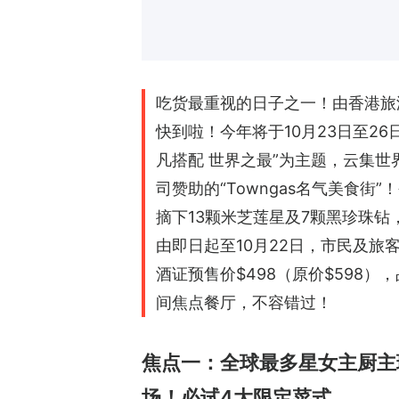
吃货最重视的日子之一！由香港旅
快到啦！今年将于10月23日至2
凡搭配 世界之最”为主题，云集
司赞助的“Towngas名气美食
摘下13颗米芝莲星及7颗黑珍珠钻
由即日起至10月22日，市民及旅客可
酒证预售价$498（原价$598）
间焦点餐厅，不容错过！
焦点一：全球最多星女主厨主理Crist
场！必试4大限定菜式