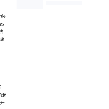
e 
次她
法
的康
牌
D的超
是开