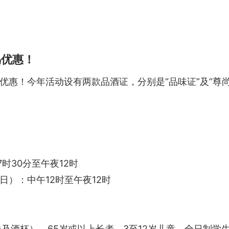
鸟优惠！
优惠！今年活动设有两款品酒证，分别是“品味证”及“尊
7时30分至午夜12时
至日）：中午12时至午夜12时
券及酒杯），65岁或以上长者、3至12岁儿童、全日制学