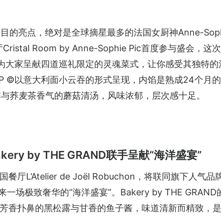
瞩目的亮点，绝对是全球摘星最多的法国女厨神Anne-Sophi
tal Room by Anne-Sophie Pic首度参与盛会，这
ani，为大家呈献四道巡礼限定的灵魂菜式，让你感受其独特的
S ASP ©以意大利面小云吞的形式呈现，内馅是熟成24个月
咖啡与荞麦茶香气的蘑菇清汤，风味浓郁，层次感十足。
ery by THE GRAND联手呈献“海洋盛宴”
Atelier de Joël Robuchon，将联同旗下人气品
家带来一场极致奢华的“海洋盛宴”。Bakery by THE GRAN
芳香扑鼻的黑松露与甘香的鱼子酱，味道清新而精致，