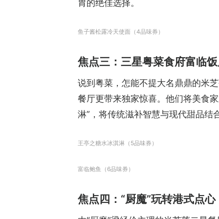
胃的绝佳选择。
鱼子酱松露冷天使面（4品味券）
焦点三：三星粤菜食府富临饭
说到粤菜，怎能不提大名鼎鼎的米芝莲
餐厅更带来独家惊喜。他们将美食家
淋”，将传统滋补智慧与现代甜品结
王亭之糖水冰淇淋（5品味券）
富临鲍鱼（6品味券）
焦点四：“厨魔”玩转港式点