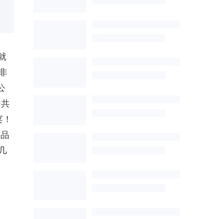
就
非
公
合共
宴！
尚品
几