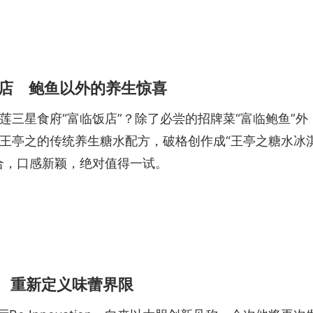
店 鲍鱼以外的养生惊喜
三星食府“富临饭店”？除了必尝的招牌菜“富临鲍鱼”外
王亭之的传统养生糖水配方，破格创作成“王亭之糖水冰
合，口感新颖，绝对值得一试。
心 重新定义味蕾界限