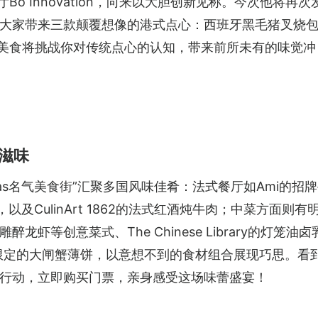
Bo Innovation，向来以大胆创新见称。今次他将再次
大家带来三款颠覆想像的港式点心：西班牙黑毛猪叉烧
款美食将挑战你对传统点心的认知，带来前所未有的味觉冲
滋味
as名气美食街”汇聚多国风味佳肴：法式餐厅如Ami的招
以及CulinArt 1862的法式红酒炖牛肉；中菜方面则有
虾等创意菜式、The Chinese Library的灯笼油卤
间限定的大闸蟹薄饼，以意想不到的食材组合展现巧思。看
行动，立即购买门票，亲身感受这场味蕾盛宴！