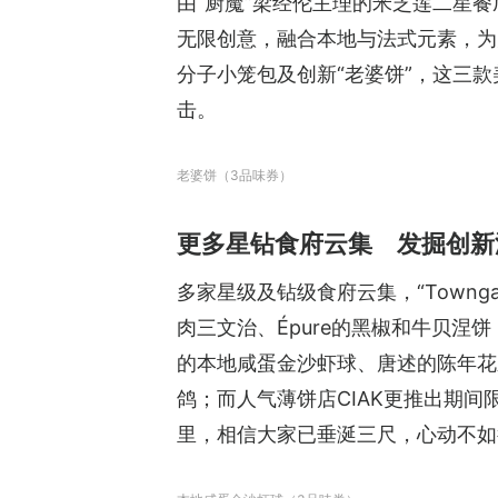
由“厨魔”梁经伦主理的米芝莲二星餐厅
无限创意，融合本地与法式元素，为
分子小笼包及创新“老婆饼”，这三
击。
老婆饼（3品味券）
更多星钻食府云集 发掘创新
多家星级及钻级食府云集，“Towng
肉三文治、Épure的黑椒和牛贝涅饼，
的本地咸蛋金沙虾球、唐述的陈年花雕醉龙
鸽；而人气薄饼店CIAK更推出期
里，相信大家已垂涎三尺，心动不如