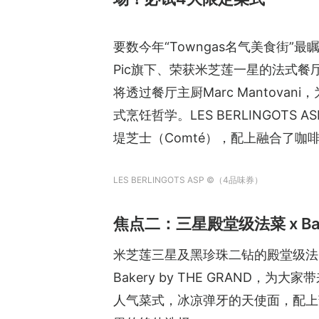
要数今年“Towngas名气美食街”最
Pic旗下、荣获米芝莲一星的法式餐厅Cris
将透过餐厅主厨Marc Mantov
式烹饪哲学。LES BERLINGOT
堤芝士（Comté），配上融合了
LES BERLINGOTS ASP ©（4品味券）
焦点二：三星殿堂级法菜 x Bak
米芝莲三星及黑珍珠二钻的殿堂级法国餐厅L’
Bakery by THE GRAND，为大
人气菜式，冰凉弹牙的天使面，配上