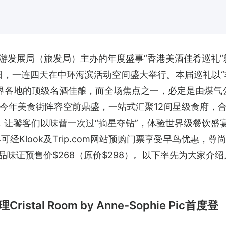
游发展局（旅发局）主办的年度盛事“香港美酒佳肴巡礼”
6日，一连四天在中环海滨活动空间盛大举行。本届巡礼以“
世界各地的顶级名酒佳酿，而全场焦点之一，必定是由煤气
街”！今年美食街阵容空前鼎盛，一站式汇聚12间星级食府，
，让饕客们以味蕾一次过“摘星夺钻”，体验世界级餐饮盛
经Klook及Trip.com网站预购门票享受早鸟优惠，尊
，品味证预售价$268（原价$298）。以下率先为大家介绍
al Room by Anne-Sophie Pic首度登