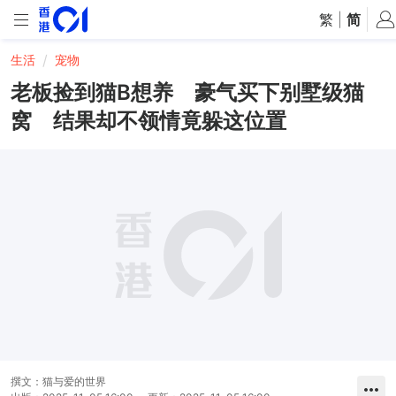
繁
|
简
生活
宠物
老板捡到猫B想养 豪气买下别墅级猫
窝 结果却不领情竟躲这位置
撰文：
猫与爱的世界