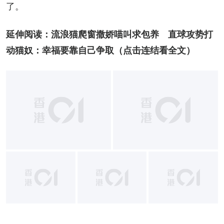
了。
延伸阅读：
流浪猫爬窗撒娇喵叫求包养　直球攻势打
动猫奴：幸福要靠自己争取
（点击连结看全文）
+
10