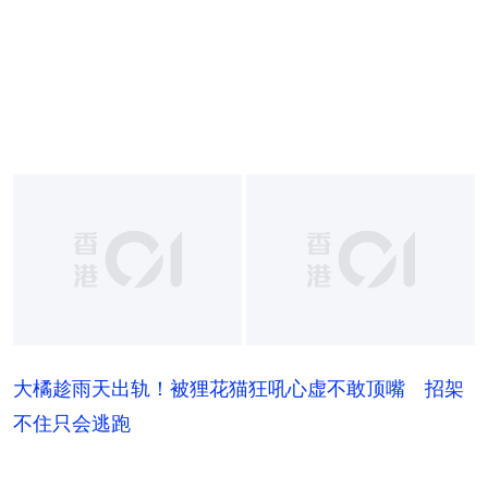
大橘趁雨天出轨！被狸花猫狂吼心虚不敢顶嘴 招架
不住只会逃跑