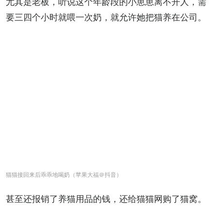
尤其是老板，听说这个年龄段的小崽崽离不开人，需
要三四个小时就喂一次奶，就允许她把猫养在公司。
猫猫接回来后乖乖地喝奶（苹果大福＠抖音）
甚至还报销了养猫用品的钱，还给猫猫网购了猫窝。