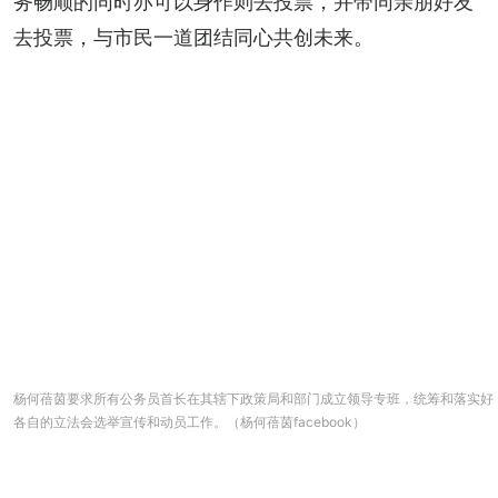
务畅顺的同时亦可以身作则去投票，并带同亲朋好友
去投票，与市民一道团结同心共创未来。
杨何蓓茵要求所有公务员首长在其辖下政策局和部门成立领导专班，统筹和落实好
各自的立法会选举宣传和动员工作。（杨何蓓茵facebook）