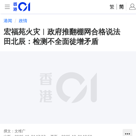
繁
|
简
港闻
政情
宏福苑火灾︱政府推翻棚网合格说法
田北辰：检测不全面徒增矛盾
撰文：
文维广