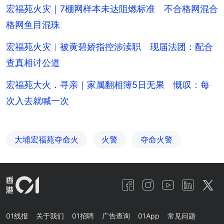
宏福苑火灾｜7棚网样本未达阻燃标准 不合格网混合
格网鱼目混珠
宏福苑火灾︱被黄碧娇指控涉渎职 现届法团：配合
查真相讨公道
宏福苑大火．寻亲｜家属翻相簿5日无果 慨叹：每
次入去就喊一次
大埔宏福苑夺命火
火警
夺命火警
01线报
关于我们
01招聘
广告查询
01App
常见问题