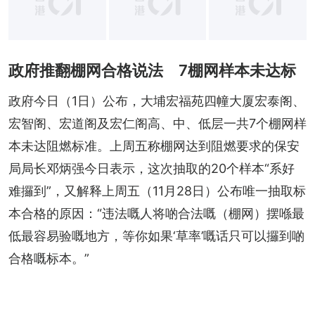
政府推翻棚网合格说法 7棚网样本未达标
政府今日（1日）公布，大埔宏福苑四幢大厦宏泰阁、
宏智阁、宏道阁及宏仁阁高、中、低层一共7个棚网样
本未达阻燃标准。上周五称棚网达到阻燃要求的保安
局局长邓炳强今日表示，这次抽取的20个样本“系好
难攞到”，又解释上周五（11月28日）公布唯一抽取标
本合格的原因：“违法嘅人将啲合法嘅（棚网）摆喺最
低最容易验嘅地方，等你如果‘草率’嘅话只可以攞到啲
合格嘅标本。”