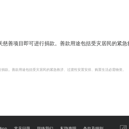
选择相关慈善项目即可进行捐款。善款用途包括受灾居民的紧
即可进行捐款。善款用途包括受灾居民的紧急救济、过渡性安置安排、购置生活必需物资。
App
常见问题
联络我们
私隐声明
条款及细则