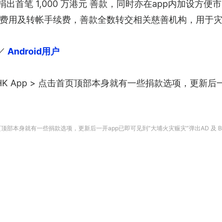
已捐出首笔 1,000 万港元 善款，同时亦在app内加设方便市
费用及转帐手续费，善款全数转交相关慈善机构，用于
／
 Android用户
ipayHK App > 点击首页顶部本身就有一些捐款选项，更
> 点击首页顶部本身就有一些捐款选项，更新后一开app已即可见到“大埔火灾赈灾”弹出AD 及 Ba