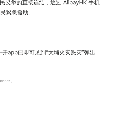
民义举的直接连结，透过 AlipayHK 手机
灾民紧急援助。
新后一开app已即可见到“大埔火灾赈灾”弹出
nner 。