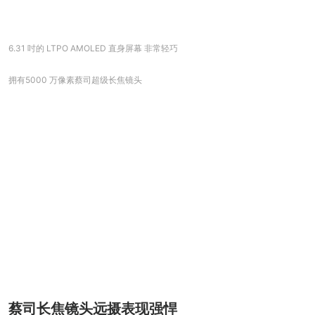
6.31 吋的 LTPO AMOLED 直身屏幕 非常轻巧
拥有5000 万像素蔡司超级长焦镜头
蔡司长焦镜头远摄表现强悍