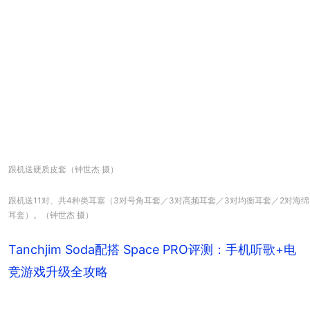
跟机送硬质皮套（钟世杰 摄）
跟机送11对、共4种类耳塞（3对号角耳套／3对高频耳套／3对均衡耳套／2对海绵
耳套）。（钟世杰 摄）
Tanchjim Soda配搭 Space PRO评测：手机听歌+电
竞游戏升级全攻略