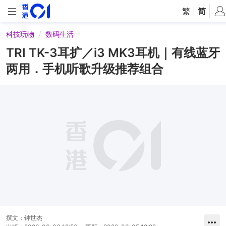
繁
|
简
科技玩物
数码生活
TRI TK-3耳扩／i3 MK3耳机｜有线蓝牙
两用．手机听歌升级推荐组合
撰文：
钟世杰