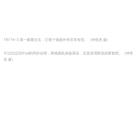
TRI TK-3 第一眼看过去，它那个镜面外壳非常有型。（钟世杰 摄）
不过玩过旧iPod的同好会明，那镜面机身超易花，还是使用附送的胶套吧。（钟世
杰 摄）