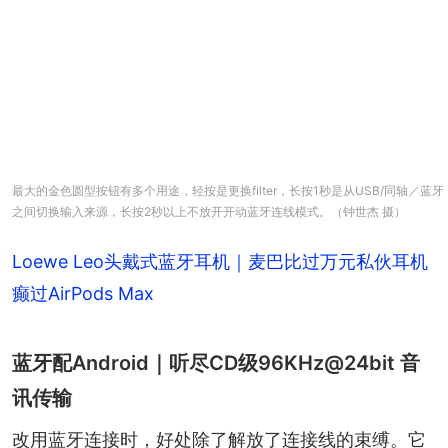
最大的金色圆型按钮有多个用途，轻按是更换filter，长按1秒是从USB/同轴／蓝牙
之间切换输入来源，长按2秒以上不放开开动蓝牙连线模式。（钟世杰 摄）
Loewe Leo头戴式蓝牙耳机｜麦巴比过万元私伙耳机
癫过AirPods Max
蓝牙配Android｜听尽CD级96KHz@24bit 音
讯传输
改用蓝牙连接时，好处除了解放了连接线的束缚。它