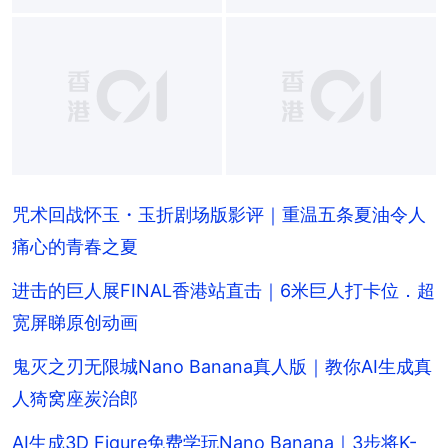
咒术回战怀玉・玉折剧场版影评｜重温五条夏油令人
痛心的青春之夏
进击的巨人展FINAL香港站直击｜6米巨人打卡位．超
宽屏睇原创动画
鬼灭之刃无限城Nano Banana真人版｜教你AI生成真
人猗窝座炭治郎
AI生成3D Figure免费学玩Nano Banana｜3步将K-