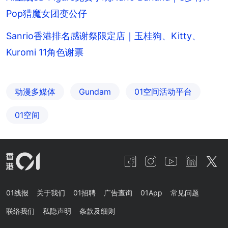
Pop猎魔女团变公仔
Sanrio香港排名感谢祭限定店｜玉桂狗、Kitty、
Kuromi 11角色谢票
动漫多媒体
Gundam
01空间活动平台
01空间
01线报
关于我们
01招聘
广告查询
01App
常见问题
联络我们
私隐声明
条款及细则