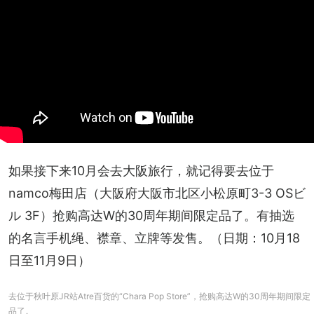
如果接下来10月会去大阪旅行，就记得要去位于
namco梅田店（大阪府大阪市北区小松原町3-3 OSビ
ル 3F）抢购高达W的30周年期间限定品了。有抽选
的名言手机绳、襟章、立牌等发售。（日期：10月18
日至11月9日）
去位于秋叶原JR站Atre百货的“Chara Pop Store”，抢购高达W的30周年期间限定
品了。