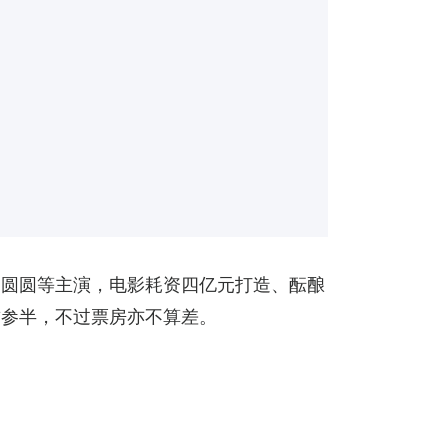
高圆圆等主演，电影耗资四亿元打造、酝酿
誉参半，不过票房亦不算差。