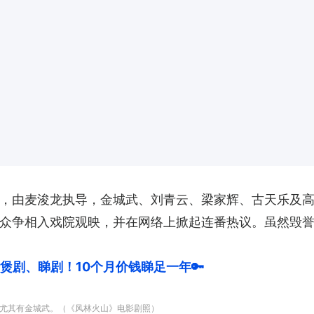
，由麦浚龙执导，金城武、刘青云、梁家辉、古天乐及
众争相入戏院观映，并在网络上掀起连番热议。虽然毁
尽情煲剧、睇剧！10个月价钱睇足一年🔑
尤其有金城武。（《风林火山》电影剧照）