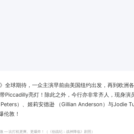
》全球期待，一众主演早前由美国纽约出发，再到欧洲各
iccadilly亮灯！除此之外，今行亦非常齐人，现身演员包
Peters）、姬莉安德逊 （Gillian Anderson）与Jodi
爆伦敦！
激 — 比打机更爽、更爆炸！（《创战纪︰战神降临》剧照）