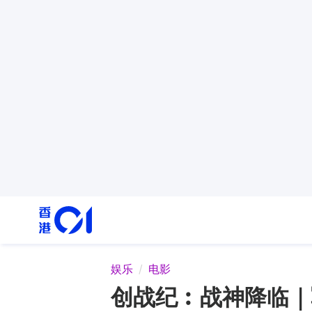
娱乐
电影
创战纪︰战神降临｜