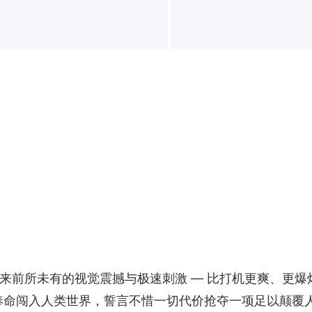
来前所未有的视觉震撼与极速刺激 — 比打机更爽、更爆炸
，奉命闯入人类世界，誓言不惜一切代价抢夺一项足以颠覆