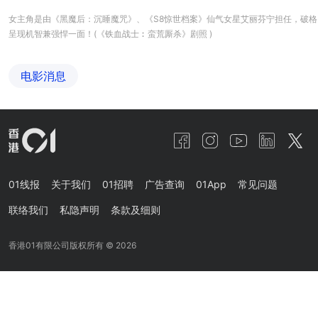
女主角是由《黑魔后：沉睡魔咒》、《S8惊世档案》仙气女星艾丽芬宁担任，破格
呈现机智兼强悍一面！(《铁血战士︰蛮荒厮杀》剧照 )
电影消息
01线报
关于我们
01招聘
广告查询
01App
常见问题
联络我们
私隐声明
条款及细则
香港01有限公司版权所有 ©
2026