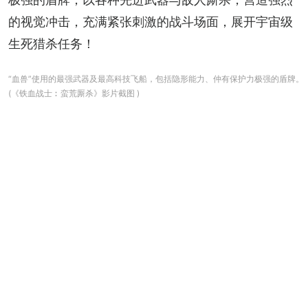
的视觉冲击，充满紧张刺激的战斗场面，展开宇宙级
生死猎杀任务！
“血兽”使用的最强武器及最高科技飞船，包括隐形能力、仲有保护力极强的盾牌。
(《铁血战士︰蛮荒厮杀》影片截图 )