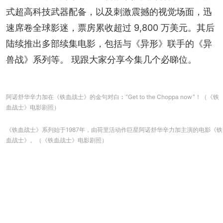
式超高科技武器配备，以及刺激震撼的视觉场面，迅
速席卷全球影迷，票房累收超过 9,800 万美元。其后
陆续推出多部续集电影，包括与《异形》联手的《异
兽战》系列等。 现跟大家分享今集几个必睇位。
阿诺舒华辛力加在《铁血战士》的金句对白︰“Get to the Choppa now”！（《铁
血战士》电影剧照）
《铁血战士》系列始于1987年，由荷里活动作巨星阿诺舒华辛力加主演的电影《铁
血战士》。（《铁血战士》电影剧照）