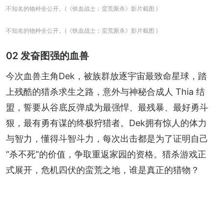
不知名的物种全公开。(《铁血战士︰蛮荒厮杀》影片截图 )
不知名的物种全公开。(《铁血战士︰蛮荒厮杀》影片截图 )
02 发奋图强的血兽
今次血兽主角Dek，被族群放逐宇宙最致命星球，踏
上残酷的猎杀求生之路，意外与神秘合成人 Thia 结
盟，誓要从谷底反弹成为最强悍、最残暴、最好勇斗
狠，最有勇有谋的终极狩猎者。Dek拥有惊人的体力
与智力，懂得斗智斗力，每次出击都是为了证明自己
“杀不死”的价值，争取重返家园的资格。猎杀游戏正
式展开，危机四伏的蛮荒之地，谁是真正的猎物？