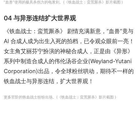
“血兽”使用的极具杀伤力的电浆剑。(《铁血战士︰蛮荒厮杀》影片截图 )
04 与异形连结扩大世界观
《铁血战士：蛮荒厮杀》 剧情充满新意，“血兽”竟与 
AI 合成人成为出生入死的拍档，已令观众眼前一亮！
女主角艾丽芬宁扮演的神秘合成人，正是由《异形》
系列中制造合成人的伟伦汤谷企业(Weyland-Yutani 
Corporation)出品，令全球粉丝哄动，期待不一样的
铁血战士与异形连结，扩大世界观！
更多官阶的铁血战士纷纷出场。(《铁血战士︰蛮荒厮杀》影片截图 )