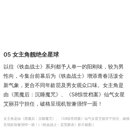
05 女主角靓绝全星球
以往《铁血战士》系列都予人单一的阳刚味，较为男
性向，今集台前幕后为《铁血战士》增添青春活泼全
新气象，更合不同年龄层及男女观众口味。女主角是
由《黑魔后：沉睡魔咒》、《S8惊世档案》仙气女星
艾丽芬宁担任，破格呈现机智兼强悍一面！
女主角是由《黑魔后：沉睡魔咒》、《S8惊世档案》仙气女星艾丽芬宁担任，破格
呈现机智兼强悍一面！(《铁血战士︰蛮荒厮杀》影片截图 )