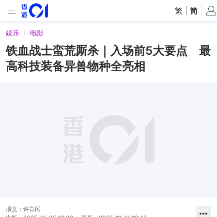
繁
|
简
娱乐
电影
铁血战士蛮荒厮杀｜入场前5大要点 最
高科技装备异兽物种全亮相
撰文：
许育民