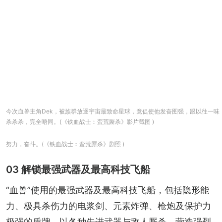
今次血兽主角Dek，被族群放逐宇宙最致命星球，竟促使他发奋图强，跟以往一味
杀杀杀，完全唔同。(《铁血战士︰蛮荒厮杀》影片截图 )
努力，奋斗。(《铁血战士︰蛮荒厮杀》剧照 )
03 解锁最强武器及最高科技飞船
“血兽”使用的最强武器及最高科技飞船，包括隐形能
力、极具杀伤力的电浆剑、元素炸弹、枪炮及保护力
极强的盾牌，以各种先进武器与敌人厮杀，营造强烈